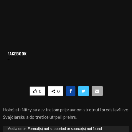
Domov
Archív
Šport
FACEBOOK
ŠPORT: HOKEJ: Hokejisti Nitry podľahli aj tretíkrát
ŠPORT: HOKEJ: Hokejisti Nitry podľahli aj
tretíkrát
0
0
Hokejisti Nitry sa aj v treťom prípravnom stretnutí predstavili vo
Švajčiarsku a do tretice utrpeli prehru.
V
Media error: Format(s) not supported or source(s) not found