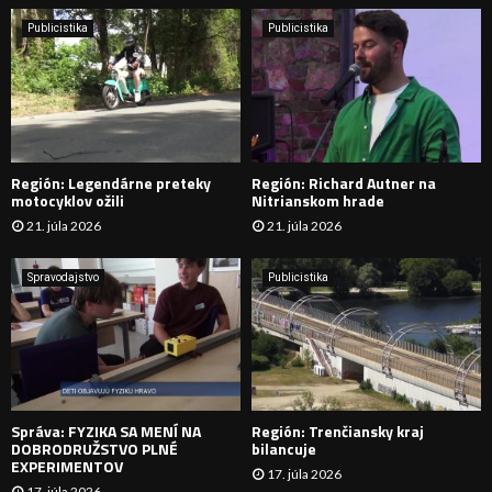
i
H
e
Publicistika
Publicistika
:
Ľ
A
D
Región: Legendárne preteky
Región: Richard Autner na
Á
motocyklov ožili
Nitrianskom hrade
21. júla 2026
21. júla 2026
V
A
Spravodajstvo
Publicistika
N
I
E
Správa: FYZIKA SA MENÍ NA
Región: Trenčiansky kraj
DOBRODRUŽSTVO PLNÉ
bilancuje
EXPERIMENTOV
17. júla 2026
17. júla 2026