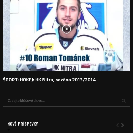
ŠPORT: HOKEJ: HK Nitra, sezóna 2013/2014
H
ľ
a
V
d
a
NOVÉ PRÍSPEVKY
Y
n