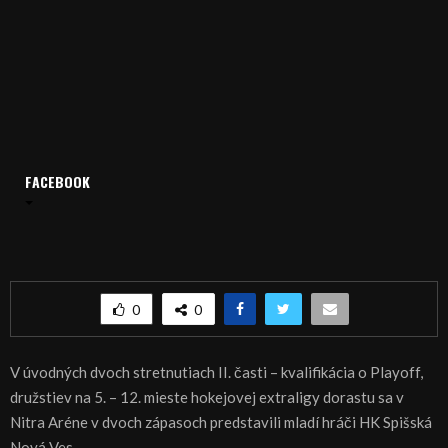
Domov
Archív
Šport
FACEBOOK
ŠPORT, HOKEJ – Dorastenci Nitry si poradili so Spišiakmi
ŠPORT, HOKEJ – Dorastenci Nitry si poradili so
Spišiakmi
0
0
V úvodných dvoch stretnutiach II. časti – kvalifikácia o Playoff,
družstiev na 5. – 12. mieste hokejovej extraligy dorastu sa v
Nitra Aréne v dvoch zápasoch predstavili mladí hráči HK Spišská
Nová Ves.