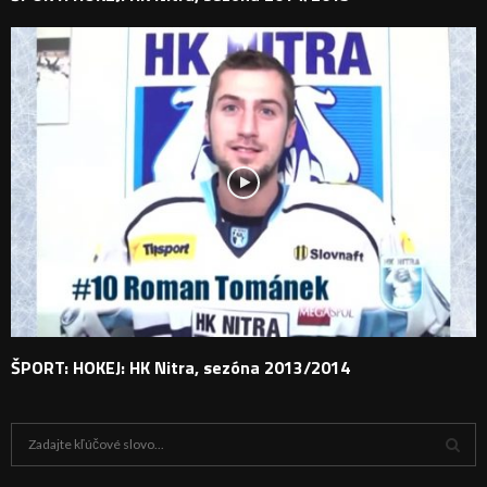
ŠPORT: HOKEJ: HK Nitra, sezóna 2013/2014
H
ľ
a