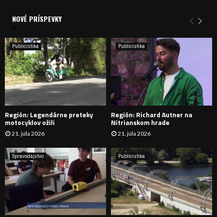
V
d
a
NOVÉ PRÍSPEVKY
Y
n
i
H
e
Publicistika
Publicistika
:
Ľ
A
D
Región: Legendárne preteky
Región: Richard Autner na
Á
motocyklov ožili
Nitrianskom hrade
21. júla 2026
21. júla 2026
V
A
Spravodajstvo
Publicistika
N
I
E