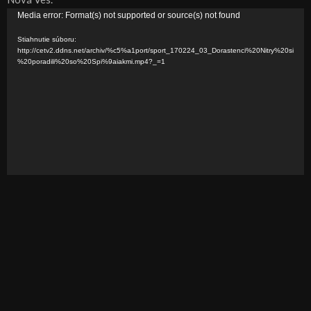
V
Media error: Format(s) not supported or source(s) not found
i
Stiahnutie súboru:
d
http://cetv2.ddns.net/archiv/%c5%a1port/sport_170224_03_Dorastenci%20Nitry%20si
%20poradili%20so%20Spi%9aiakmi.mp4?_=1
e
o
p
r
e
h
r
á
v
a
č