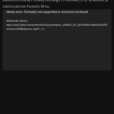
odchovancom Komety Brno.
V
Media error: Format(s) not supported or source(s) not found
i
Stiahnutie súboru:
d
http://cetv2.ddns.net/archiv/%c5%a1port/sport_160603_02_Do%20Nov%fdch%20Z%
e1mkov%20Brabenec.mp4?_=1
e
o
p
r
e
h
r
á
v
a
č