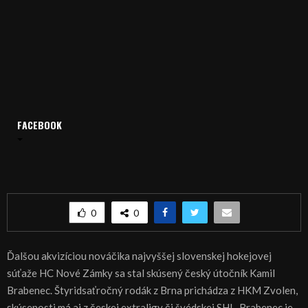
Domov
Archív
Šport
FACEBOOK
ŠPORT, HOKEJ: Do Nových Zámkov Brabenec zo Zvolena
ŠPORT, HOKEJ: Do Nových Zámkov Brabenec zo
Zvolena
0
0
Ďalšou akvizíciou nováčika najvyššej slovenskej hokejovej
súťaže HC Nové Zámky sa stal skúsený český útočník Kamil
Brabenec. Štyridsaťročný rodák z Brna prichádza z HKM Zvolen,
skúsenosti má aj z českej extraligy či švédskej SHL. Brabenec je