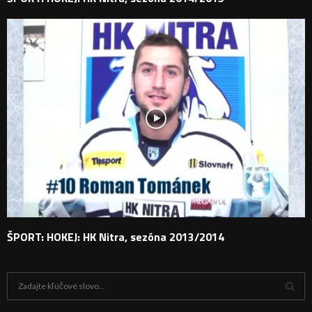
ŠPORT: HOKEJ: HK Nitra, sezóna 2013/2014
H
ľ
a