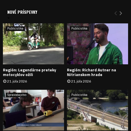
V
d
a
NOVÉ PRÍSPEVKY
Y
n
i
H
e
Publicistika
Publicistika
:
Ľ
A
D
Región: Legendárne preteky
Región: Richard Autner na
Á
motocyklov ožili
Nitrianskom hrade
21. júla 2026
21. júla 2026
V
A
Spravodajstvo
Publicistika
N
I
E