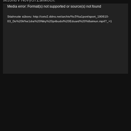
V
Media error: Format(s) not supported or source(s) not found
i
Stiahnutie súboru: http://cetv2.ddns.net/archiv/%c5%a1port/sport_190610-
d
03_Do%20k%e1dra%20Nitry%20pribudol%20Eduard%20%8aimun.mp4?_=1
e
o
p
r
e
h
r
á
v
a
č