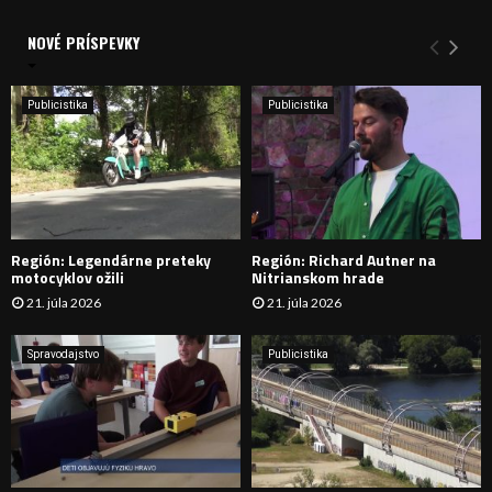
V
d
a
NOVÉ PRÍSPEVKY
Y
n
i
H
e
Publicistika
Publicistika
:
Ľ
A
D
Región: Legendárne preteky
Región: Richard Autner na
Á
motocyklov ožili
Nitrianskom hrade
21. júla 2026
21. júla 2026
V
A
Spravodajstvo
Publicistika
N
I
E