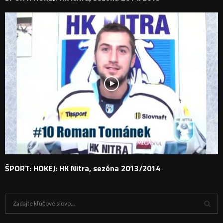
ŠPORT: HOKEJ: HK Nitra, sezóna 2013/2014
H
ľ
a