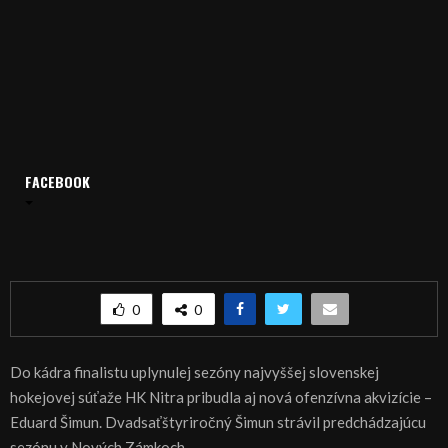
Domov
Archív
Šport
FACEBOOK
ŠPORT, HOKEJ: Do kádra Nitry pribudol Eduard Šimun
ŠPORT, HOKEJ: Do kádra Nitry pribudol Eduard
Šimun
0
0
Do kádra finalistu uplynulej sezóny najvyššej slovenskej
hokejovej súťaže HK Nitra pribudla aj nová ofenzívna akvizície –
Eduard Šimun. Dvadsaťštyriročný Šimun strávil predchádzajúcu
sezónu v Nových Zámkoch.