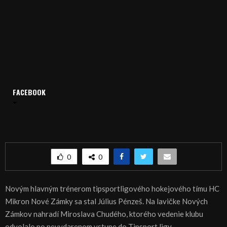
Domov
Archív
Šport
ŠPORT, HOKEJ – Chudého na lavičke Nových Zámkov strieda
FACEBOOK
Pénzeš
ŠPORT, HOKEJ – Chudého na lavičke Nových
Zámkov strieda Pénzeš
0
0
Novým hlavným trénerom tipsportligového hokejového tímu HC
Mikron Nové Zámky sa stal Július Pénzeš. Na lavičke Nových
Zámkov nahradí Miroslava Chudého, ktorého vedenie klubu
odvolalo po nevydarenom vstupe do Tipsport ligy.