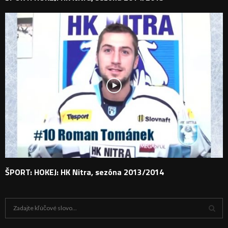
ŠPORT: HOKEJ: HK Nitra, sezóna 2013/2014
H
ľ
a