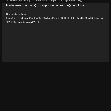
V
Media error: Format(s) not supported or source(s) not found
i
Stiahnutie súboru:
d
http://cetv2.ddns.net/archiv/%c5%a1port/sport_161003_04_Chud%e9ho%20strieda
%20P%e9nze%9a.mp4?_=1
e
o
p
r
e
h
r
á
v
a
č