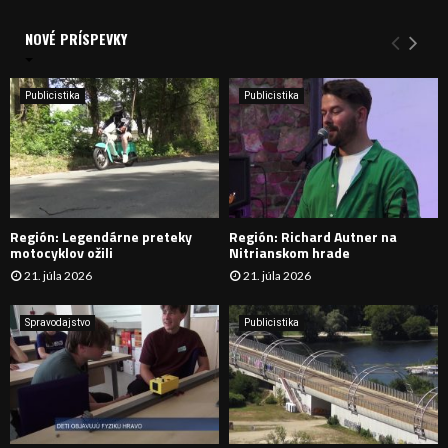
V
d
a
NOVÉ PRÍSPEVKY
Y
n
i
H
e
Publicistika
Publicistika
:
Ľ
A
D
Región: Legendárne preteky
Región: Richard Autner na
Á
motocyklov ožili
Nitrianskom hrade
21. júla 2026
21. júla 2026
V
A
Spravodajstvo
Publicistika
N
I
E