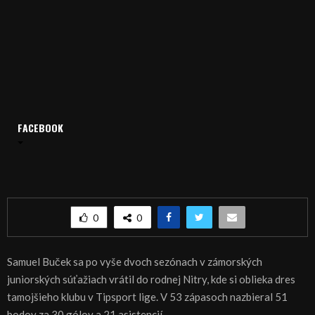
Domov
Archív
Šport
FACEBOOK
ŠPORT, HOKEJ: Buček sa chce po sezóne vrátiť do zámoria
ŠPORT, HOKEJ: Buček sa chce po sezóne vrátiť
do zámoria
0
0
Samuel Buček sa po vyše dvoch sezónach v zámorských
juniorských súťažiach vrátil do rodnej Nitry, kde si oblieka dres
tamojšieho klubu v Tipsport lige. V 53 zápasoch nazbieral 51
bodov za 30 gólov a 21 asistencií.