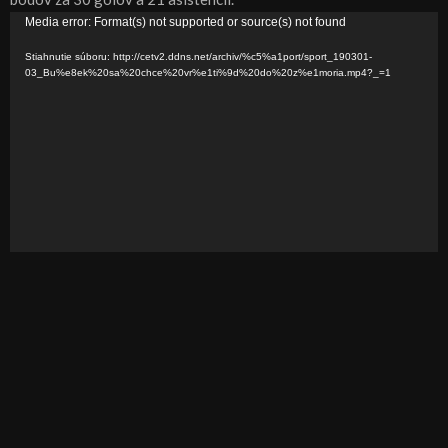
V
Media error: Format(s) not supported or source(s) not found
i
Stiahnutie súboru: http://cetv2.ddns.net/archiv/%c5%a1port/sport_190301-
d
03_Bu%e8ek%20sa%20chce%20vr%e1ti%9d%20do%20z%e1moria.mp4?_=1
e
o
p
r
e
h
r
á
v
a
č