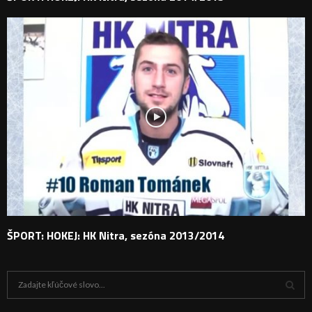
ŠPORT: HOKEJ: HK Nitra, sezóna 2013/2014
H
ľ
a