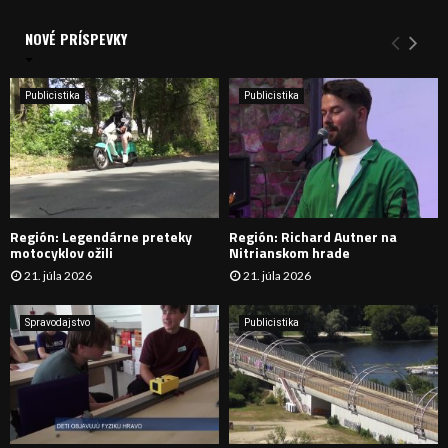
V
d
a
NOVÉ PRÍSPEVKY
Y
n
i
H
e
Publicistika
Publicistika
:
Ľ
A
D
Región: Legendárne preteky
Región: Richard Autner na
Á
motocyklov ožili
Nitrianskom hrade
21. júla 2026
21. júla 2026
V
A
Spravodajstvo
Publicistika
N
I
E