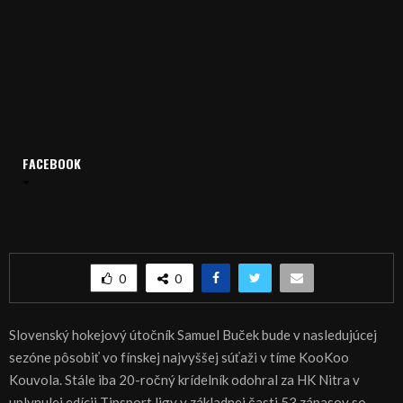
Domov
Archív
Šport
FACEBOOK
ŠPORT, HOKEJ: Buček do fínskeho KooKoo Kouvola
ŠPORT, HOKEJ: Buček do fínskeho KooKoo
Kouvola
0
0
Slovenský hokejový útočník Samuel Buček bude v nasledujúcej
sezóne pôsobiť vo fínskej najvyššej súťaži v tíme KooKoo
Kouvola. Stále iba 20-ročný krídelník odohral za HK Nitra v
uplynulej edícii Tipsport ligy v základnej časti 53 zápasov so