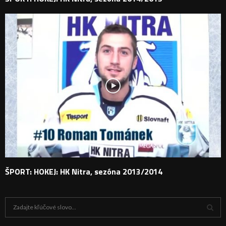
ŠPORT: HOKEJ: HK Nitra, sezóna 2013/2014
H
ľ
a