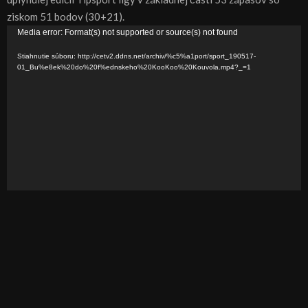
ziskom 51 bodov (30+21).
V
Media error: Format(s) not supported or source(s) not found
i
Stiahnutie súboru: http://cetv2.ddns.net/archiv/%c5%a1port/sport_190517-
d
01_Bu%e8ek%20do%20f%ednskeho%20KooKoo%20Kouvola.mp4?_=1
e
o
p
r
e
h
r
á
v
a
č