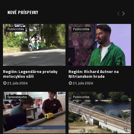
V
d
a
NOVÉ PRÍSPEVKY
Y
n
i
H
e
Publicistika
Publicistika
:
Ľ
A
D
Región: Legendárne preteky
Región: Richard Autner na
Á
motocyklov ožili
Nitrianskom hrade
21. júla 2026
21. júla 2026
V
A
Spravodajstvo
Publicistika
N
I
E