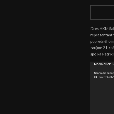
Dres HKM Šaľa
reprezentant 
popredného ma
zaujme 21-roč
spojka Patrik 
V
Media error: F
i
Stiahnutie súbor
d
04_Zmeny%20v
e
o
p
r
e