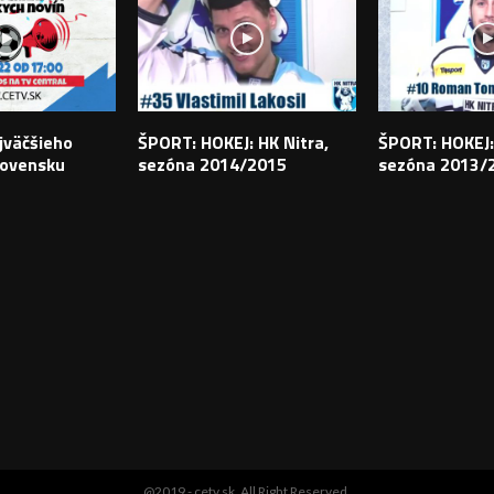
jväčšieho
ŠPORT: HOKEJ: HK Nitra,
ŠPORT: HOKEJ:
lovensku
sezóna 2014/2015
sezóna 2013/
@2019 - cetv.sk. All Right Reserved.