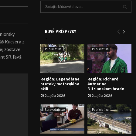
H
ľ
a
V
d
a
NOVÉ PRÍSPEVKY
Y
uniorský
n
áš Kucsera z
i
H
e
ej zostave
Publicistika
Publicistika
:
Ľ
nt SR, ľavá
A
Región: Legendárne
Región: Richard
D
preteky motocyklov
Autner na
ožili
Nitrianskom hrade
Á
21. júla 2026
21. júla 2026
V
Spravodajstvo
Publicistika
A
N