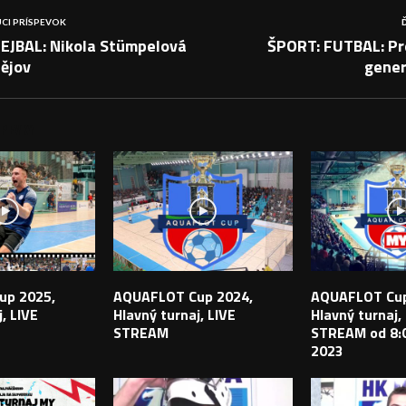
CI PRÍSPEVOK
EJBAL: Nikola Stümpelová
ŠPORT: FUTBAL: Pre
tějov
gener
PEVKY
up 2025,
AQUAFLOT Cup 2024,
AQUAFLOT Cup
, LIVE
Hlavný turnaj, LIVE
Hlavný turnaj,
STREAM
STREAM od 8:0
2023