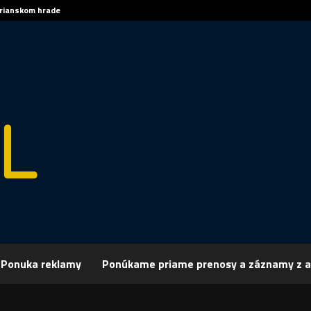
trianskom hrade
Sp
Ponuka reklamy
Ponúkame priame prenosy a záznamy z a
rchív
Šport
ŠPORT: HÁDZANÁ: Zmeny v kadri HKM Šaľa
 HÁDZANÁ: Zmeny v kadri HKM Šaľa