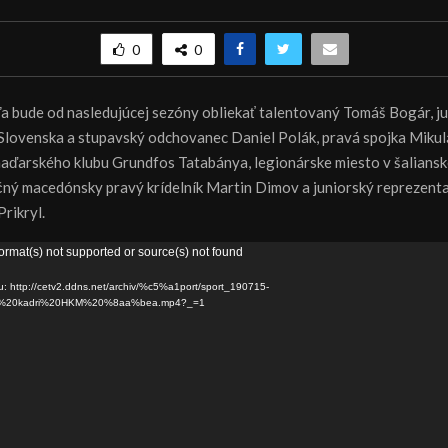
0
0
 bude od nasledujúcej sezóny obliekať talentovaný Tomáš Bogár, j
Slovenska a stupavský odchovanec Daniel Polák, pravá spojka Mikul
ďarského klubu Grundfos Tatabánya, legionárske miesto v šaliansk
ný macedónsky pravý krídelník Martin Dimov a juniorský reprezenta
Prikryl.
ormat(s) not supported or source(s) not found
u: http://cetv2.ddns.net/archiv/%c5%a1port/sport_190715-
%20kadri%20HKM%20%8aa%bea.mp4?_=1