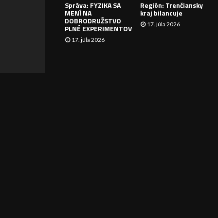
Správa: FYZIKA SA
Región: Trenčiansky
I
MENÍ NA
kraj bilancuje
DOBRODRUŽSTVO
17. júla 2026
E
PLNÉ EXPERIMENTOV
17. júla 2026