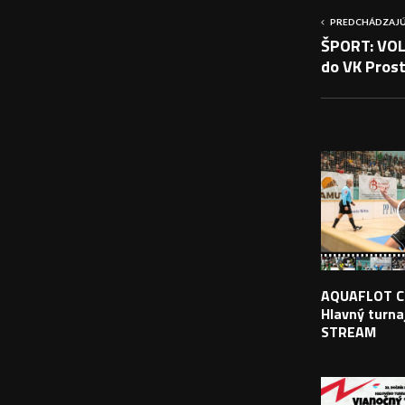
PREDCHÁDZAJÚ
ŠPORT: VOL
do VK Pros
PODOBNÉ PRÍS
AQUAFLOT C
Hlavný turnaj
STREAM