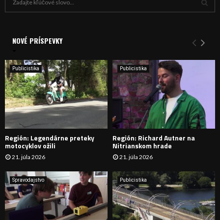
ľ
a
V
d
a
NOVÉ PRÍSPEVKY
Y
n
i
H
e
Publicistika
Publicistika
:
Ľ
A
D
Región: Legendárne preteky
Región: Richard Autner na
Á
motocyklov ožili
Nitrianskom hrade
21. júla 2026
21. júla 2026
V
A
Spravodajstvo
Publicistika
N
I