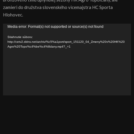
zamieri do družstva slovenského vicemajstra HC Sporta
Hlohovec.
V
Media error: Format(s) not supported or source(s) not found
i
Stiahnutie súboru:
d
http://cetv2.ddns.net/archiv/%c5%a1port/sport_151120_04_Zmeny%20v%20HK%20
Agro%20Topo%c4%be%c4%8dany.mp4?_=1
e
o
p
r
e
h
r
á
v
a
č