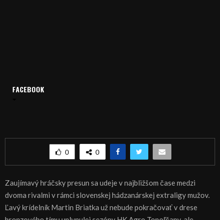
FACEBOOK
Domov
Archív
Šport
ŠPORT, HÁDZANÁ: Zmeny v HK Agro Topoľčany
ŠPORT, HÁDZANÁ: Zmeny v HK Agro Topoľčany
0
0
Zaujímavý hráčsky presun sa udeje v najbližšom čase medzi
dvoma rivalmi v rámci slovenskej hádzanárskej extraligy mužov.
Ľavý krídelník Martin Briatka už nebude pokračovať v drese
bronzového tímu uplynulej sezóny HK Agro Topoľčany, ale