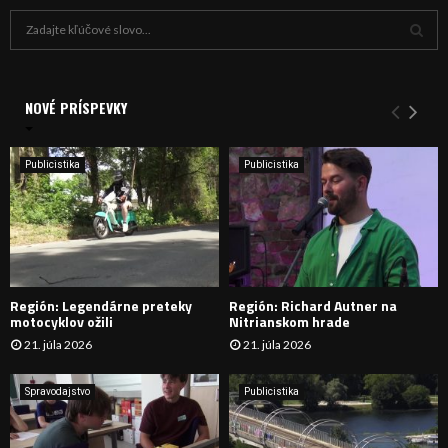
H
ľ
a
V
d
a
NOVÉ PRÍSPEVKY
Y
n
i
H
e
Publicistika
Publicistika
:
Ľ
A
D
Región: Legendárne preteky
Región: Richard Autner na
Á
motocyklov ožili
Nitrianskom hrade
21. júla 2026
21. júla 2026
V
A
Spravodajstvo
Publicistika
N