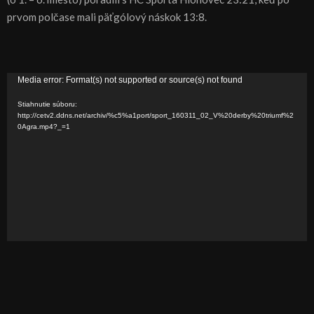
prvom polčase mali päťgólový náskok 13:8.
V
Media error: Format(s) not supported or source(s) not found
i
Stiahnutie súboru:
d
http://cetv2.ddns.net/archiv/%c5%a1port/sport_160311_02_V%20derby%20triumf%2
0Agra.mp4?_=1
e
o
p
r
e
h
r
á
v
a
č