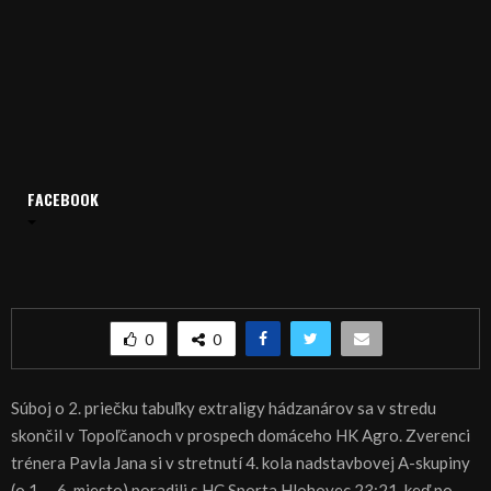
FACEBOOK
Domov
Archív
Šport
ŠPORT, HÁDZANÁ – V derby triumf Agra
ŠPORT, HÁDZANÁ – V derby triumf Agra
0
0
Súboj o 2. priečku tabuľky extraligy hádzanárov sa v stredu
skončil v Topoľčanoch v prospech domáceho HK Agro. Zverenci
trénera Pavla Jana si v stretnutí 4. kola nadstavbovej A-skupiny
(o 1. – 6. miesto) poradili s HC Sporta Hlohovec 23:21, keď po