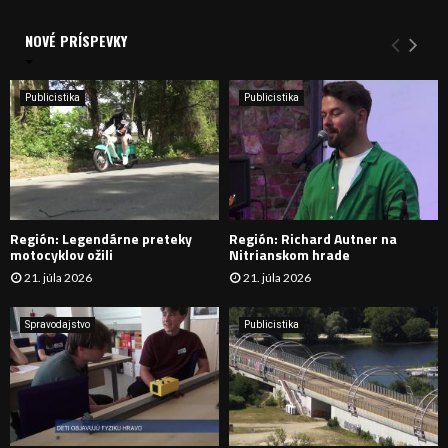
V
d
a
NOVÉ PRÍSPEVKY
Y
n
i
H
e
Publicistika
Publicistika
:
Ľ
A
D
Región: Legendárne preteky
Región: Richard Autner na
Á
motocyklov ožili
Nitrianskom hrade
21. júla 2026
21. júla 2026
V
A
Spravodajstvo
Publicistika
N
I
E