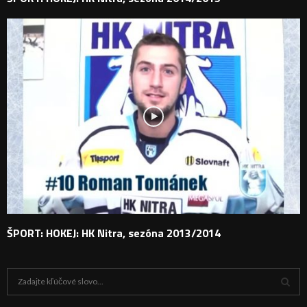
ŠPORT: HOKEJ: HK Nitra, sezóna 2013/2014
H
ľ
a