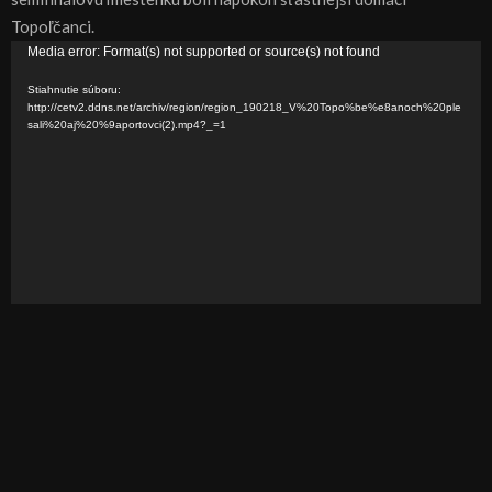
Topoľčanci.
V
Media error: Format(s) not supported or source(s) not found
i
Stiahnutie súboru:
d
http://cetv2.ddns.net/archiv/region/region_190218_V%20Topo%be%e8anoch%20ple
sali%20aj%20%9aportovci(2).mp4?_=1
e
o
p
r
e
h
r
á
v
a
č