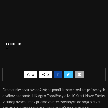
Domov
Archív
Šport
FACEBOOK
ŠPORT, HÁDZANÁ: Topoľčany zdolali o gól Nové Zámky
ŠPORT, HÁDZANÁ: Topoľčany zdolali o gól Nové
Zámky
0
0
Dramatický a vyrovnaný zápas ponúkli trom stovkám prítomných
divákov hádzanári HK Agro Topoľčany a MHC Štart Nové Zámky.
V súboji dvoch tímov priamo zainteresovaných do boja o štvrtú
semifinálovú miestenku boli napokon šťastnejší domáci