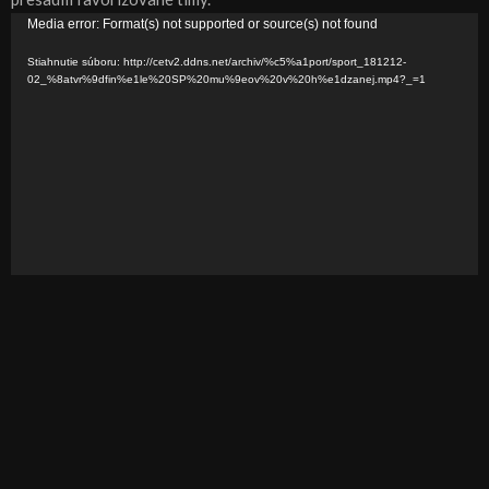
V
Media error: Format(s) not supported or source(s) not found
i
Stiahnutie súboru: http://cetv2.ddns.net/archiv/%c5%a1port/sport_181212-
d
02_%8atvr%9dfin%e1le%20SP%20mu%9eov%20v%20h%e1dzanej.mp4?_=1
e
o
p
r
e
h
r
á
v
a
č