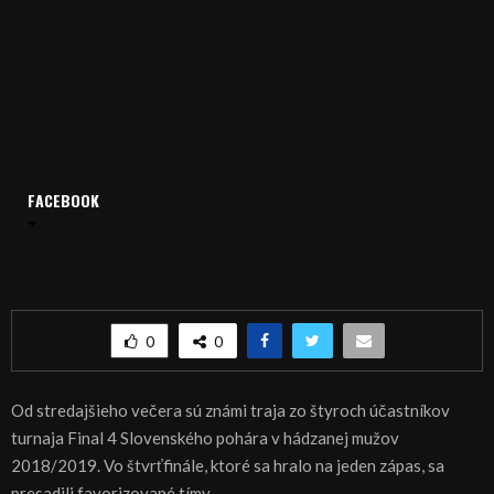
Domov
Archív
Šport
FACEBOOK
ŠPORT, HÁDZANÁ: Štvrťfinále SP mužov v hádzanej
ŠPORT, HÁDZANÁ: Štvrťfinále SP mužov v
hádzanej
0
0
Od stredajšieho večera sú známi traja zo štyroch účastníkov
turnaja Final 4 Slovenského pohára v hádzanej mužov
2018/2019. Vo štvrťfinále, ktoré sa hralo na jeden zápas, sa
presadili favorizované tímy.