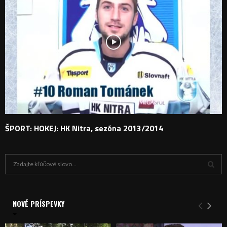
ŠPORT: HOKEJ: HK Nitra, sezóna 2013/2014
H
ľ
a
V
d
a
NOVÉ PRÍSPEVKY
Y
n
i
H