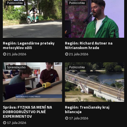
e
Publicistika
Publicistika
:
Ľ
A
D
Región: Legendárne preteky
Región: Richard Autner na
Á
motocyklov ožili
Nitrianskom hrade
21. júla 2026
21. júla 2026
V
A
Spravodajstvo
Publicistika
N
I
E
Správa: FYZIKA SA MENÍ NA
Región: Trenčiansky kraj
DOBRODRUŽSTVO PLNÉ
bilancuje
EXPERIMENTOV
17. júla 2026
17. júla 2026