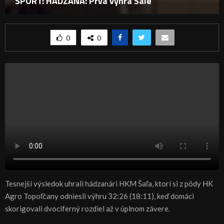
ŠPORT: HÁDZANÁ: Prvá výhra Šale
0
0
Tesnejší výsledok uhrali hádzanári HKM Šaľa, ktorí si z pôdy HK
Agro Topoľčany odniesli výhru 32:26 (18:11), keď domáci
skorigovali dvociferný rozdiel až v úplnom závere.