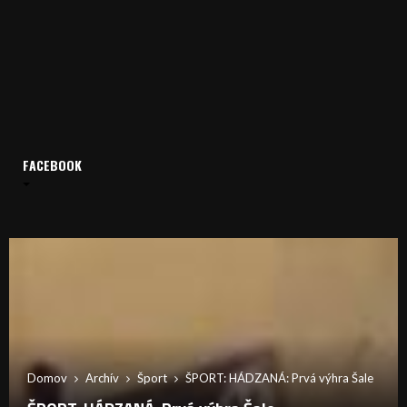
FACEBOOK
Domov
Archív
Šport
ŠPORT: HÁDZANÁ: Prvá výhra Šale