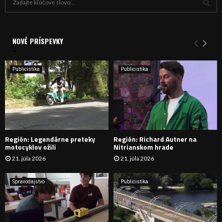
ľ
a
V
d
a
NOVÉ PRÍSPEVKY
Y
n
i
H
e
Publicistika
Publicistika
:
Ľ
A
D
Región: Legendárne preteky
Región: Richard Autner na
Á
motocyklov ožili
Nitrianskom hrade
21. júla 2026
21. júla 2026
V
A
Spravodajstvo
Publicistika
N
I