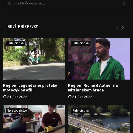
H
ľ
a
V
d
a
NOVÉ PRÍSPEVKY
Y
n
i
H
e
Publicistika
Publicistika
:
Ľ
A
D
Región: Legendárne preteky
Región: Richard Autner na
Á
motocyklov ožili
Nitrianskom hrade
21. júla 2026
21. júla 2026
V
A
Spravodajstvo
Publicistika
N