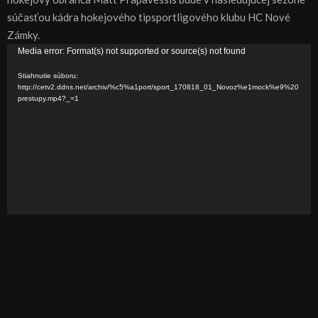
súčasťou kádra hokejového tipsportligového klubu HC Nové
Zámky.
V
Media error: Format(s) not supported or source(s) not found
i
Stiahnutie súboru:
d
http://cetv2.ddns.net/archiv/%c5%a1port/sport_170818_01_Novoz%e1mock%e9%20
prestupy.mp4?_=1
e
o
p
r
e
h
r
á
v
a
č