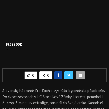
FACEBOOK
Domov
Archív
Šport
ŠPORT, HÁDZANÁ – Novozámocké prestupy
ŠPORT, HÁDZANÁ – Novozámocké prestupy
0
0
Slovenský hádzanár Erik Ľoch si vyskúša legionárske pôsobenie.
Po dvoch sezónach v HC Štart Nové Zámky, ktorému pomohol k
6., resp. 5. miestu v extralige, zamieril do Švajčiarska. Kanadský
hokejový obranca Matt Prapavessis bude v nasledujúcej sezóne