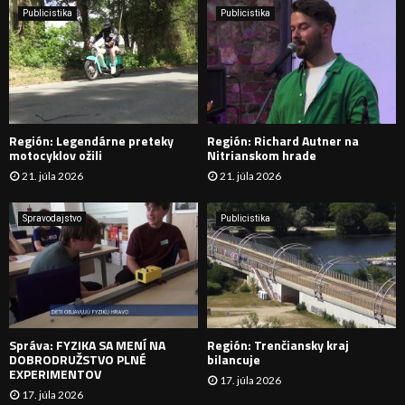
e
Publicistika
Publicistika
:
Ľ
A
D
Región: Legendárne preteky
Región: Richard Autner na
Á
motocyklov ožili
Nitrianskom hrade
21. júla 2026
21. júla 2026
V
A
Spravodajstvo
Publicistika
N
I
E
Správa: FYZIKA SA MENÍ NA
Región: Trenčiansky kraj
DOBRODRUŽSTVO PLNÉ
bilancuje
EXPERIMENTOV
17. júla 2026
17. júla 2026