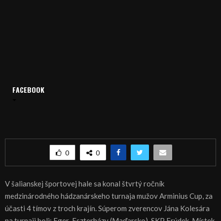
Domov
Archív
Šport
FACEBOOK
ŠPORT, HÁDZANÁ – Na Arminius Cupe Šaľa druhá
ŠPORT, HÁDZANÁ – Na Arminius Cupe Šaľa
druhá
0
0
V šalianskej športovej hale sa konal štvrtý ročník
medzinárodného hádzanárskeho turnaja mužov Arminius Cup, za
účasti 4 tímov z troch krajín. Súperom zverencov Jána Kolesára
na turnaji boli: Eger-Eszterházy (Maďarsko), SKP Frýdek-Místek