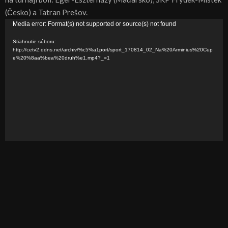
(Česko) a Tatran Prešov.
V
Media error: Format(s) not supported or source(s) not found
i
Stiahnutie súboru:
d
http://cetv2.ddns.net/archiv/%c5%a1port/sport_170814_02_Na%20Arminius%20Cup
e%20%8aa%bea%20druh%e1.mp4?_=1
e
o
p
r
e
h
r
á
v
a
č