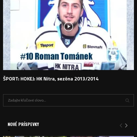
ŠPORT: HOKEJ: HK Nitra, sezóna 2013/2014
H
ľ
a
V
d
a
NOVÉ PRÍSPEVKY
Y
n
i
H