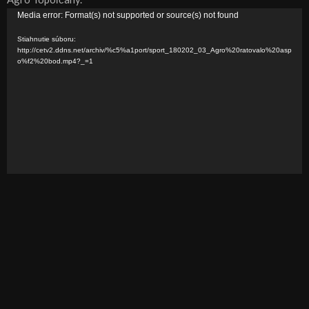
V
Media error: Format(s) not supported or source(s) not found
i
Stiahnutie súboru:
d
http://cetv2.ddns.net/archiv/%c5%a1port/sport_180202_03_Agro%20ratovalo%20asp
o%f2%20bod.mp4?_=1
e
o
p
r
e
h
r
á
v
a
č