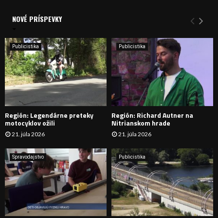
V
d
a
NOVÉ PRÍSPEVKY
Y
n
i
H
e
Publicistika
Publicistika
:
Ľ
A
D
Región: Legendárne preteky
Región: Richard Autner na
Á
motocyklov ožili
Nitrianskom hrade
21. júla 2026
21. júla 2026
V
A
Spravodajstvo
Publicistika
N
I
E