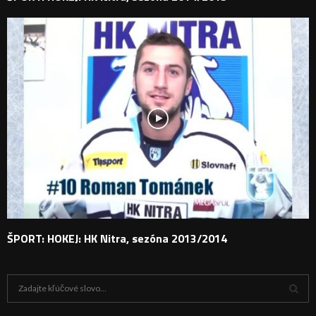
ŠPORT: HOKEJ: HK Nitra, sezóna 2013/2014
H
ľ
a