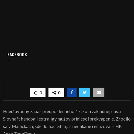
FACEBOOK
Domov
Archív
Šport
ŠPORT, HÁDZANÁ – Agro ratovalo aspoň bod
ŠPORT, HÁDZANÁ – Agro ratovalo aspoň bod
0
0
Hneď úvodný zápas predposledného 17. kola základnej časti
Slovnaft handball extraligy mužov priniesol prekvapenie. Zrodilo
sa v Malackách, kde domáci Strojár nečakane remizoval s HK
Agro Topoľčany.