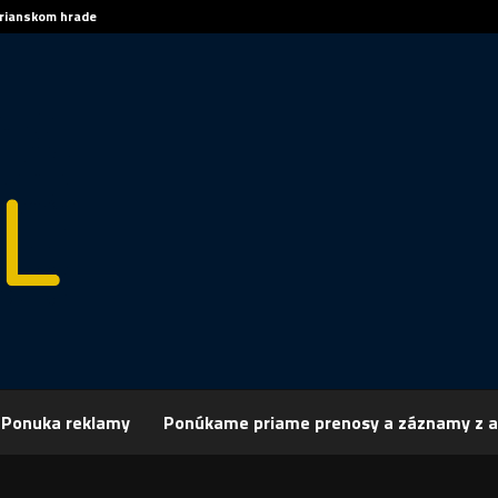
trianskom hrade
Sp
Ponuka reklamy
Ponúkame priame prenosy a záznamy z a
rchív
Šport
ŠPORT, FUTSAL: Nitra sviatkuje v prvej trojke
 FUTSAL: Nitra sviatkuje v prvej trojke