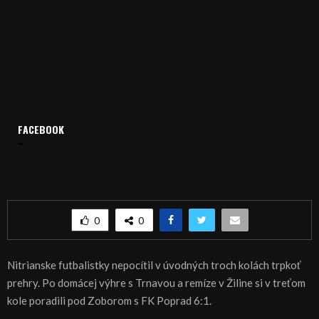
FACEBOOK
Domov
Archív
Šport
ŠPORT: FUTBAL: Vysoká výhra nitrianskych žien
ŠPORT: FUTBAL: Vysoká výhra nitrianskych žien
0
0
Nitrianske futbalistky nepocítil v úvodných troch kolách trpkoť
prehry. Po domácej výhre s Trnavou a remíze v Žiline si v treťom
kole poradili pod Zoborom s FK Poprad 6:1.