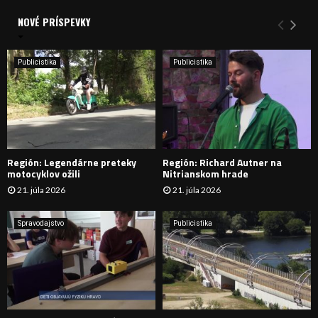
d
a
NOVÉ PRÍSPEVKY
Y
n
i
H
e
Publicistika
Publicistika
:
Ľ
A
D
Región: Legendárne preteky
Región: Richard Autner na
Á
motocyklov ožili
Nitrianskom hrade
21. júla 2026
21. júla 2026
V
A
Spravodajstvo
Publicistika
N
I
E