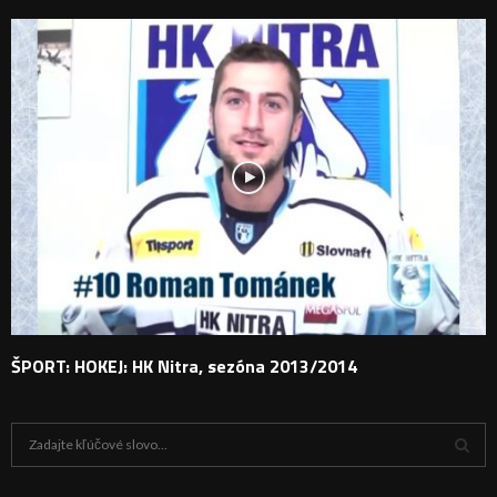
ŠPORT: HOKEJ: HK Nitra, sezóna 2013/2014
H
ľ
a
V