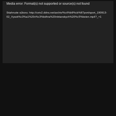
V
Media error: Format(s) not supported or source(s) not found
i
Stiahnutie súboru: http://cetv2.ddns.net/archiv/%c4%b9%cb%87port/sport_190913-
d
02_Vysok%c3%a1%20v%c3%bdhra%20nitrianskych%20%c5%beien.mp4?_=1
e
o
p
r
e
h
r
á
v
a
č