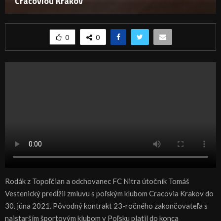
Cracoviou Krakov
0
0
Rodák z Topoľčian a odchovanec FC Nitra útočník Tomáš
Vestenický predĺžil zmluvu s poľským klubom Cracovia Krakov do
30. júna 2021. Pôvodný kontrakt 23-ročného zakončovateľa s
najstarším športovým klubom v Poľsku platil do konca