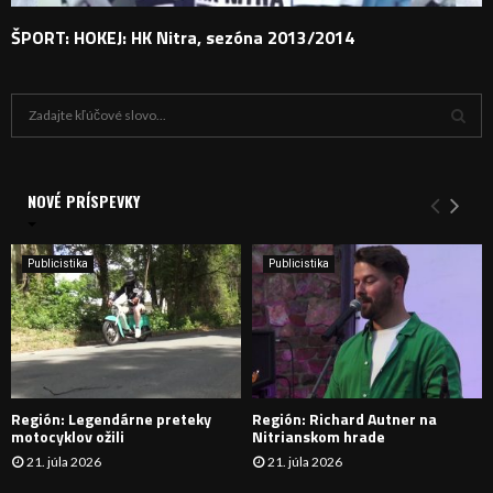
ŠPORT: HOKEJ: HK Nitra, sezóna 2013/2014
H
ľ
a
V
d
a
NOVÉ PRÍSPEVKY
Y
n
i
H
e
Publicistika
Publicistika
:
Ľ
A
D
Región: Legendárne preteky
Región: Richard Autner na
Á
motocyklov ožili
Nitrianskom hrade
21. júla 2026
21. júla 2026
V