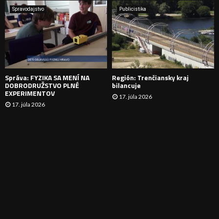
A
Spravodajstvo
Publicistika
N
I
E
Správa: FYZIKA SA MENÍ NA
Región: Trenčiansky kraj
DOBRODRUŽSTVO PLNÉ
bilancuje
EXPERIMENTOV
17. júla 2026
17. júla 2026