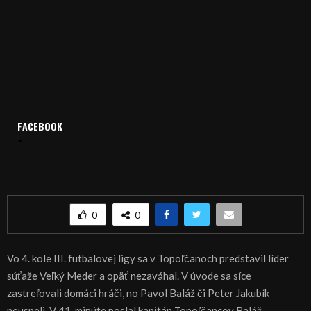
Domov
Archív
Šport
FACEBOOK
ŠPORT, FUTBAL: Veľký Meder bodoval v Topoľčanoch
ŠPORT, FUTBAL: Veľký Meder bodoval v
Topoľčanoch
0
0
Vo 4. kole III. futbalovej ligy sa v Topoľčanoch predstavil líder
súťaže Veľký Meder a opäť nezaváhal. V úvode sa síce
zastreľovali domáci hráči, no Pavol Baláž či Peter Jakubík
neuspeli. V 41. minúte poslal kapitán Topoľčancov Baláž