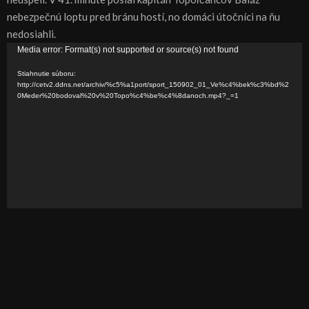
nebezpečnú loptu pred bránu hostí, no domáci útočníci na ňu
nedosiahli.
V
Media error: Format(s) not supported or source(s) not found
i
Stiahnutie súboru:
d
http://cetv2.ddns.net/archiv/%c5%a1port/sport_150902_01_Ve%c4%bek%c3%bd%2
0Meder%20bodoval%20v%20Topo%c4%be%c4%8danoch.mp4?_=1
e
o
p
r
e
h
r
á
v
a
č