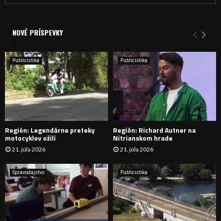
a
V
d
a
NOVÉ PRÍSPEVKY
Y
n
i
H
e
Publicistika
Publicistika
:
Ľ
A
D
Región: Legendárne preteky
Región: Richard Autner na
Á
motocyklov ožili
Nitrianskom hrade
21. júla 2026
21. júla 2026
V
A
Spravodajstvo
Publicistika
N
I