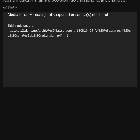
súťaže.
V
Media error: Format(s) not supported or source(s) not found
i
Stiahnutie súboru:
d
http://cetv2.ddns.net/archiv/%c5%a1port/sport_180810_04_V%20%8auranoch%20s
a%20senz%e1cia%20nekonala.mp4?_=1
e
o
p
r
e
h
r
á
v
a
č