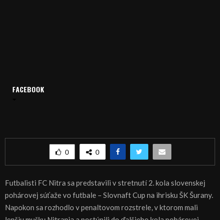
Domov
Archív
Šport
FACEBOOK
ŠPORT, FUTBAL – V Šuranoch sa napokon senzácia nekonala
ŠPORT, FUTBAL – V Šuranoch sa napokon
senzácia nekonala
0
0
Futbalisti FC Nitra sa predstavili v stretnutí 2. kola slovenskej
pohárovej súťaže vo futbale – Slovnaft Cup na ihrisku ŠK Šurany.
Napokon sa rozhodlo v penaltovom rozstrele, v ktorom mali
lepšiu mušku Nitrania a postúpili do ďalšieho kola pohárovej