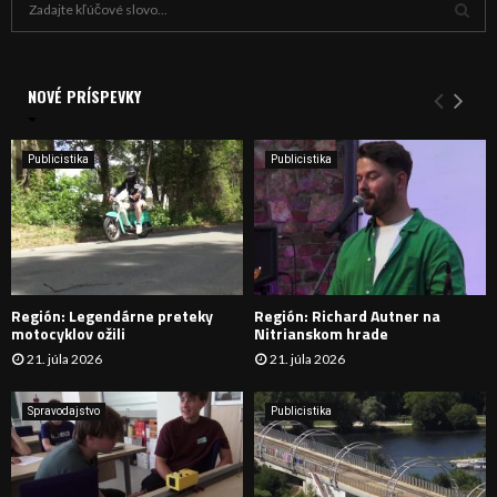
ľ
a
V
d
a
NOVÉ PRÍSPEVKY
Y
n
i
H
e
Publicistika
Publicistika
:
Ľ
A
D
Región: Legendárne preteky
Región: Richard Autner na
Á
motocyklov ožili
Nitrianskom hrade
21. júla 2026
21. júla 2026
V
A
Spravodajstvo
Publicistika
N