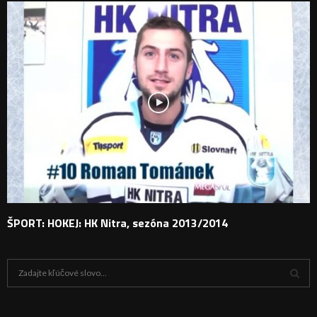
ŠPORT: HOKEJ: HK Nitra, sezóna 2013/2014
H
ľ
a
V
d