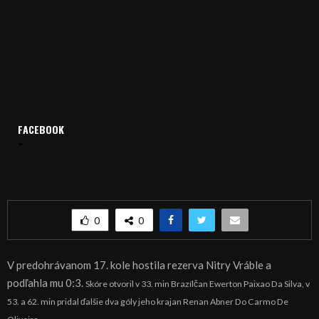
FACEBOOK
Domov
Archív
Šport
ŠPORT, FUTBAL – V malom derby vyhrali Vráble
ŠPORT, FUTBAL – V malom derby vyhrali Vráble
0
0
V predohrávanom 17. kole hostila rezerva Nitry Vráble a
podľahla mu 0:3.
Skóre otvoril v 33. min Brazílčan Ewerton Paixao Da Silva, v
53. a 62. min pridal ďalšie dva góly jeho krajan Renan Abner Do Carmo De