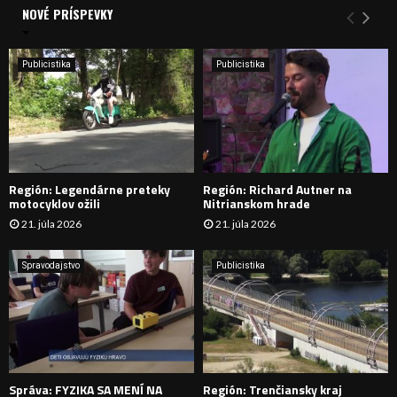
a
NOVÉ PRÍSPEVKY
Y
n
i
H
e
Publicistika
Publicistika
:
Ľ
A
D
Región: Legendárne preteky
Región: Richard Autner na
Á
motocyklov ožili
Nitrianskom hrade
21. júla 2026
21. júla 2026
V
A
Spravodajstvo
Publicistika
N
I
E
Správa: FYZIKA SA MENÍ NA
Región: Trenčiansky kraj