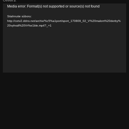
Oliveira.
V
Media error: Format(s) not supported or source(s) not found
i
Stiahnutie súboru:
d
http://cetv2.ddns.net/archiv/%c5%a1port/sport_170809_02_V%20malom%20derby%
20vyhrali%20Vr%e1ble.mp4?_=1
e
o
p
r
e
h
r
á
v
a
č