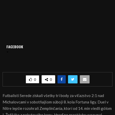
Domov
Archív
Šport
FACEBOOK
ŠPORT, FUTBAL – Tri body pre Sereď vystrieľal Gatarič
ŠPORT, FUTBAL – Tri body pre Sereď vystrieľal
Gatarič
0
0
Futbalisti Serede získali všetky tri body za víťazstvo 2:1 nad
Michalovcami v sobotňajšom súboji 8. kola Fortuna ligy. Duel v
Nitre lepšie rozohrali Zemplínčania, ktorí od 14. min viedli gólom
I. Žofčáka z pokutového kopu. Hneď po prestávke vyrovnal