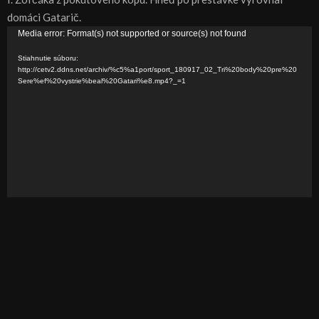
domáci Gatarič.
V
Media error: Format(s) not supported or source(s) not found
i
Stiahnutie súboru:
d
http://cetv2.ddns.net/archiv/%c5%a1port/sport_180917_02_Tri%20body%20pre%20
Sere%ef%20vystrie%beal%20Gatari%e8.mp4?_=1
e
o
p
r
e
h
r
á
v
a
č