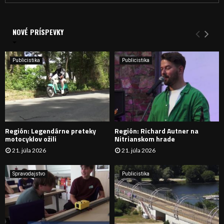
a
V
d
a
NOVÉ PRÍSPEVKY
Y
n
i
H
e
Publicistika
Publicistika
:
Ľ
A
D
Región: Legendárne preteky
Región: Richard Autner na
Á
motocyklov ožili
Nitrianskom hrade
21. júla 2026
21. júla 2026
V
A
Spravodajstvo
Publicistika
N
I