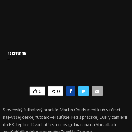
Domov
Archív
Šport
FACEBOOK
ŠPORT, FUTBAL: Teplice v bráne s ex-Nitranom Chudým
ŠPORT, FUTBAL: Teplice v bráne s ex-Nitranom
Chudým
0
0
Slovenský futbalový brankár Martin Chudý mení klub v rámci
najvyššej českej futbalovej súťaže, keď z pražskej Dukly zamieril
do FK Teplice. Dvadsaťšesťročný gólman má na Stínadlách
zastúpiť dlhodobo zraneného Tomáša Grigara.