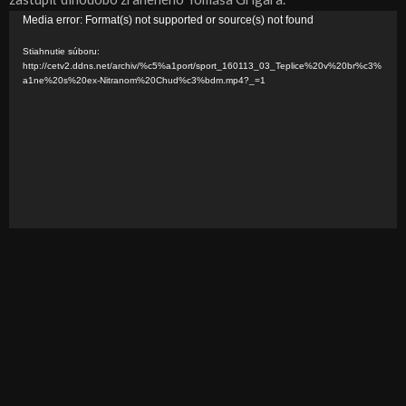
V
Media error: Format(s) not supported or source(s) not found
i
Stiahnutie súboru:
d
http://cetv2.ddns.net/archiv/%c5%a1port/sport_160113_03_Teplice%20v%20br%c3%
a1ne%20s%20ex-Nitranom%20Chud%c3%bdm.mp4?_=1
e
o
p
r
e
h
r
á
v
a
č