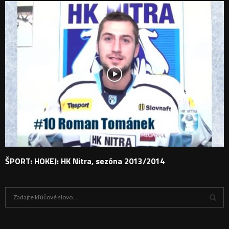
ŠPORT: HOKEJ: HK Nitra, sezóna 2013/2014
H
ľ
a
V
d