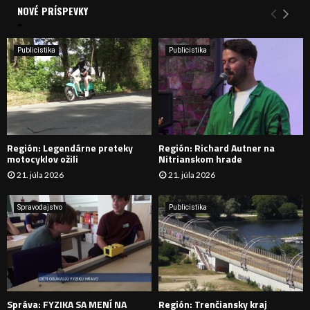
a
NOVÉ PRÍSPEVKY
Y
n
i
H
e
Publicistika
Publicistika
:
Ľ
A
D
Región: Legendárne preteky
Región: Richard Autner na
Á
motocyklov ožili
Nitrianskom hrade
21. júla 2026
21. júla 2026
V
A
Spravodajstvo
Publicistika
N
I
E
Správa: FYZIKA SA MENÍ NA
Región: Trenčiansky kraj