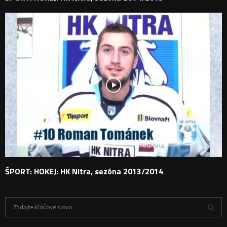
ŠPORT: HOKEJ: HK Nitra, sezóna 2013/2014
H
ľ
a