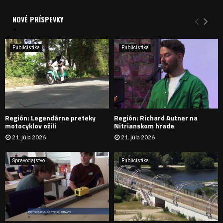
V
d
a
NOVÉ PRÍSPEVKY
Y
n
i
H
e
Publicistika
Publicistika
:
Ľ
A
D
Región: Legendárne preteky
Región: Richard Autner na
Á
motocyklov ožili
Nitrianskom hrade
21. júla 2026
21. júla 2026
V
A
Spravodajstvo
Publicistika
N
I
E