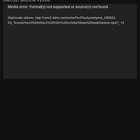
V
Media error: Format(s) not supported or source(s) not found
i
Stiahnutie súboru: http://cetv2.ddns.net/archiv/%c5%a1port/sport_190621-
d
03_Tentokr%e1t%20m%e1%20ViOn%20vy%9a%9aie%20amb%edcie.mp4?_=1
e
o
p
r
e
h
r
á
v
a
č