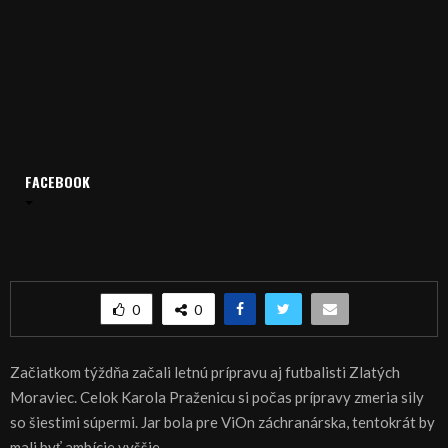
Domov
Archív
Šport
FACEBOOK
ŠPORT: FUTBAL: Tentokrát má ViOn vyššie ambície
ŠPORT: FUTBAL: Tentokrát má ViOn vyššie
ambície
0
0
Začiatkom týždňa začali letnú prípravu aj futbalisti Zlatých
Moraviec. Celok Karola Praženicu si počas prípravy zmeria sily
so šiestimi súpermi. Jar bola pre ViOn záchranárska, tentokrát by
mali byť ambície vyššie.