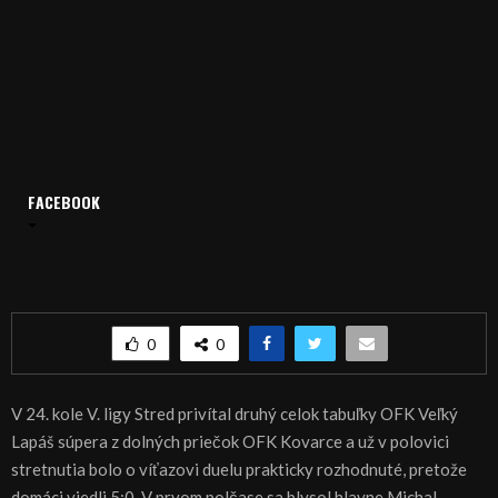
FACEBOOK
Domov
Archív
Šport
ŠPORT, FUTBAL: Štvorgólový Michal Béger
ŠPORT, FUTBAL: Štvorgólový Michal Béger
0
0
V 24. kole V. ligy Stred privítal druhý celok tabuľky OFK Veľký
Lapáš súpera z dolných priečok OFK Kovarce a už v polovici
stretnutia bolo o víťazovi duelu prakticky rozhodnuté, pretože
domáci viedli 5:0. V prvom polčase sa blysol hlavne Michal