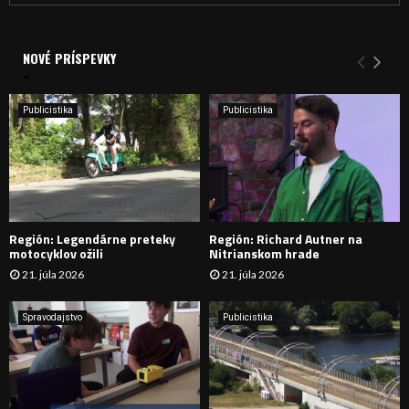
a
V
d
a
NOVÉ PRÍSPEVKY
Y
n
i
H
e
Publicistika
Publicistika
:
Ľ
A
D
Región: Legendárne preteky
Región: Richard Autner na
Á
motocyklov ožili
Nitrianskom hrade
21. júla 2026
21. júla 2026
V
A
Spravodajstvo
Publicistika
N
I