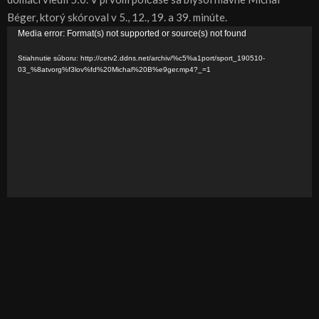
Béger, ktorý skóroval v 5., 12., 19. a 39. minúte.
V
Media error: Format(s) not supported or source(s) not found
i
Stiahnutie súboru: http://cetv2.ddns.net/archiv/%c5%a1port/sport_190510-
d
03_%8atvorg%f3lov%fd%20Michal%20B%e9ger.mp4?_=1
e
o
p
r
e
h
r
á
v
a
č