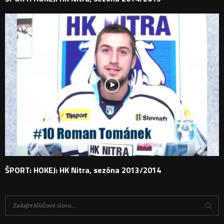
ŠPORT: HOKEJ: HK Nitra, sezóna 2013/2014
H
ľ
a