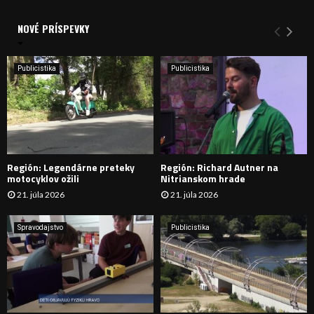
V
d
a
NOVÉ PRÍSPEVKY
Y
n
i
H
e
Publicistika
Publicistika
:
Ľ
A
D
Región: Legendárne preteky
Región: Richard Autner na
Á
motocyklov ožili
Nitrianskom hrade
21. júla 2026
21. júla 2026
V
A
Spravodajstvo
Publicistika
N
I
E