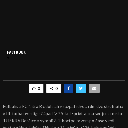
FACEBOOK
Domov
Archív
Šport
ŠPORT, FUTBAL – Rezerva FC Nitra
ŠPORT, FUTBAL – Rezerva FC Nitra
0
0
Futbalisti FC Nitra B odohrali v rozpätí dvoch dní dve stretnutia
v III. futbalovej lige Západ. V 25. kole privítali na svojom ihrisku
TJ ISKRA Borčice a vyhrali 3:1, hoci po prvom polčase viedli
hostia gólom Lukáša Slávika z 31. minúty. V 26. kole podľahla