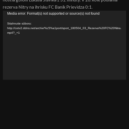
rezerva Nitry na ihrisku FC Baník Prievidza 0:1.
V
Media error: Format(s) not supported or source(s) not found
i
Stiahnutie súboru:
d
http://cetv2.ddns.net/archiv/%c5%a1port/sport_180504_03_Rezerva%20FC%20Nitra.
mp4?_=1
e
o
p
r
e
h
r
á
v
a
č