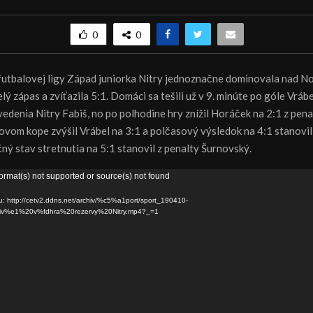
0
0
I. futbalovej ligy Západ juniorka Nitry jednoznačne dominovala nad N
ý zápas a zvíťazila 5:1. Domáci sa tešili už v 9. minúte po góle Vrábe
vedenia Nitry Fabiš, no po polhodine hry znížil Horáček na 2:1 z penal
ovom kope zvýšil Vrábel na 3:1 a polčasový výsledok na 4:1 stanovil
ný stav stretnutia na 5:1 stanovil z penalty Šurnovský.
ormat(s) not supported or source(s) not found
u: http://cetv2.ddns.net/archiv/%c5%a1port/sport_190410-
iv%e1%20v%fdhra%20rezervy%20Nitry.mp4?_=1