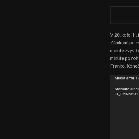
V 20. kole II
Zámkami po cel
minúte zvýšil 
minúte po roh
Franko. Koneč
V
Media error: F
i
Stiahnutie súbor
d
04_Presved%e8
e
o
p
r
e