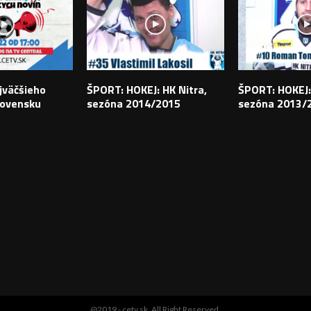
jväčšieho
ŠPORT: HOKEJ: HK Nitra,
ŠPORT: HOKEJ:
lovensku
sezóna 2014/2015
sezóna 2013/
@2019 - cetv.sk. All Right Reserved.