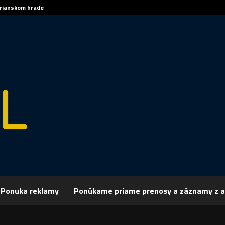
trianskom hrade
Sp
Ponuka reklamy
Ponúkame priame prenosy a záznamy z a
rchív
Šport
ŠPORT, FUTBAL: Presvedčivá výhra rezervy Nitry
 FUTBAL: Presvedčivá výhra rezervy Nitry