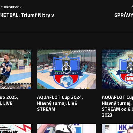
CI PRÍSPEVOK
KETBAL: Triumf Nitry v
SPRÁVY
PEVKY
up 2025,
AQUAFLOT Cup 2024,
AQUAFLOT Cup
, LIVE
Hlavný turnaj, LIVE
Hlavný turnaj,
STREAM
STREAM od 8:0
2023