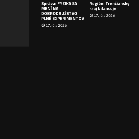
Správa: FYZIKA SA
Región: Trenčiansky
I
MENÍ NA
kraj bilancuje
DOBRODRUŽSTVO
17. júla 2026
E
PLNÉ EXPERIMENTOV
17. júla 2026