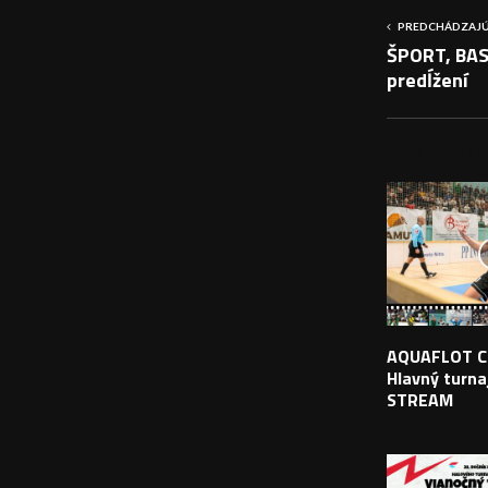
PREDCHÁDZAJÚ
ŠPORT, BAS
predĺžení
PODOBNÉ PRÍS
AQUAFLOT C
Hlavný turnaj
STREAM