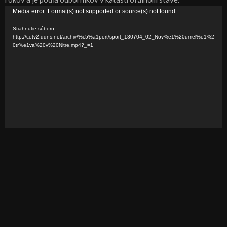
V
Media error: Format(s) not supported or source(s) not found
i
Stiahnutie súboru:
d
http://cetv2.ddns.net/archiv/%c5%a1port/sport_180704_02_Nov%e1%20umel%e1%2
0tr%e1va%20v%20Nitre.mp4?_=1
e
o
p
r
e
h
r
á
v
a
č