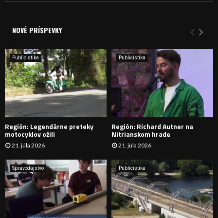
a
V
d
a
NOVÉ PRÍSPEVKY
Y
n
i
H
e
Publicistika
Publicistika
:
Ľ
A
D
Región: Legendárne preteky
Región: Richard Autner na
Á
motocyklov ožili
Nitrianskom hrade
21. júla 2026
21. júla 2026
V
A
Spravodajstvo
Publicistika
N
I