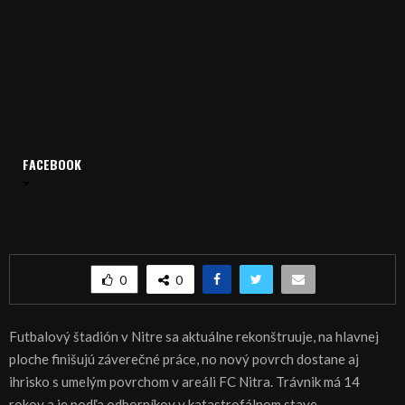
FACEBOOK
Domov
Archív
Šport
ŠPORT, FUTBAL – Nová umelá tráva v Nitre
ŠPORT, FUTBAL – Nová umelá tráva v Nitre
0
0
Futbalový štadión v Nitre sa aktuálne rekonštruuje, na hlavnej
ploche finišujú záverečné práce, no nový povrch dostane aj
ihrisko s umelým povrchom v areáli FC Nitra. Trávnik má 14
rokov a je podľa odborníkov v katastrofálnom stave.