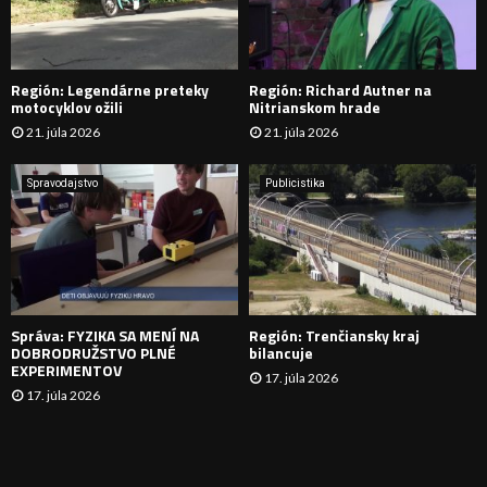
A
D
Región: Legendárne preteky
Región: Richard Autner na
Á
motocyklov ožili
Nitrianskom hrade
21. júla 2026
21. júla 2026
V
A
Spravodajstvo
Publicistika
N
I
E
Správa: FYZIKA SA MENÍ NA
Región: Trenčiansky kraj
DOBRODRUŽSTVO PLNÉ
bilancuje
EXPERIMENTOV
17. júla 2026
17. júla 2026