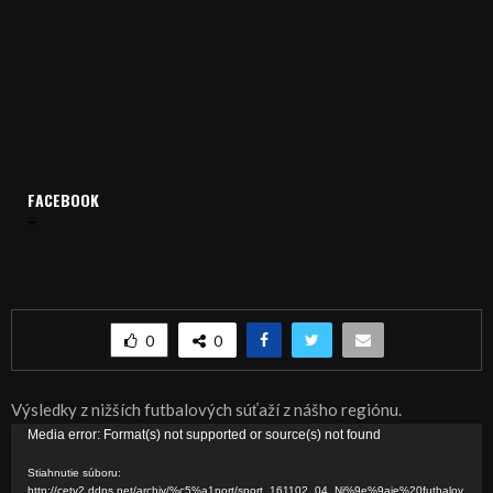
FACEBOOK
Domov
Archív
Šport
ŠPORT, FUTBAL – Nižšie futbalové súťaže
ŠPORT, FUTBAL – Nižšie futbalové súťaže
0
0
Výsledky z nižších futbalových súťaží z nášho regiónu.
V
Media error: Format(s) not supported or source(s) not found
i
Stiahnutie súboru:
d
http://cetv2.ddns.net/archiv/%c5%a1port/sport_161102_04_Ni%9e%9aie%20futbalov