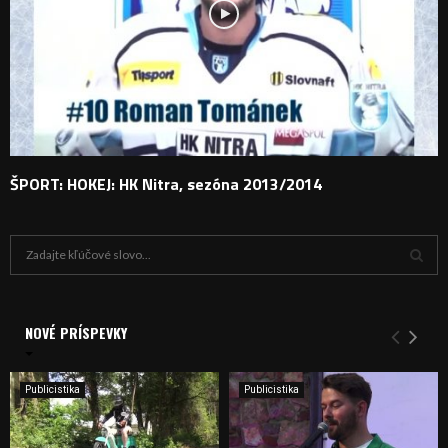
ŠPORT: HOKEJ: HK Nitra, sezóna 2013/2014
H
ľ
a
V
d
a
NOVÉ PRÍSPEVKY
Y
n
i
H
e
Publicistika
Publicistika
:
Ľ