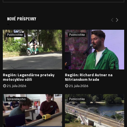
a
V
d
a
NOVÉ PRÍSPEVKY
Y
n
i
H
e
Publicistika
Publicistika
:
Ľ
A
D
Región: Legendárne preteky
Región: Richard Autner na
Á
motocyklov ožili
Nitrianskom hrade
21. júla 2026
21. júla 2026
V
A
Spravodajstvo
Publicistika
N
I