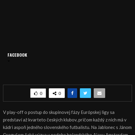
FACEBOOK
Domov
Archív
Šport
ŠPORT, FUTBAL: Nitran Greguš opäť skóroval
ŠPORT, FUTBAL: Nitran Greguš opäť skóroval
0
0
V play-off o postup do skupinovej fázy Európskej ligy sa
predstaví až kvarteto českých klubov, pričom každý z nich má v
kádri aspoň jedného slovenského futbalistu. Na Jablonec s Jánom
Gregušom čaká výzva v podobe holandského Ajaxu Amsterdam.