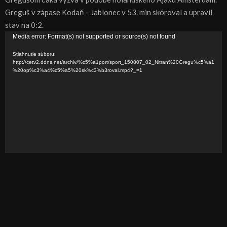
Greguš v zápase Kodaň – Jablonec v 53. min skóroval a upravil
stav na 0:2.
V
Media error: Format(s) not supported or source(s) not found
i
Stiahnutie súboru:
d
http://cetv2.ddns.net/archiv/%c5%a1port/sport_150807_02_Nitran%20Gregu%c5%a1
%20op%c3%a4%c5%a5%20sk%c3%b3roval.mp4?_=1
e
o
p
r
e
h
r
á
v
a
č