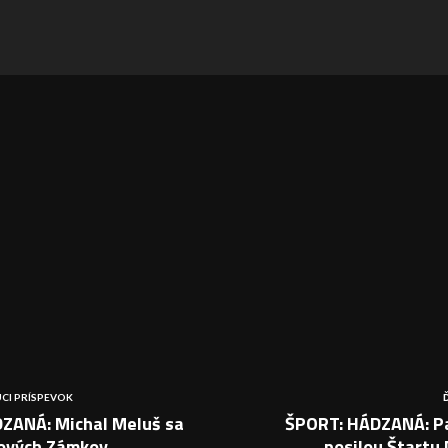
CI PRÍSPEVOK
ZANÁ: Michal Meluš sa
ŠPORT: HÁDZANÁ: P
Nových Zámkov
posilou Štartu