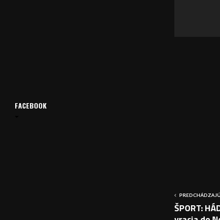
v
a
č
FACEBOOK
PREDCHÁDZAJÚ
ŠPORT: HÁD
vracia do 