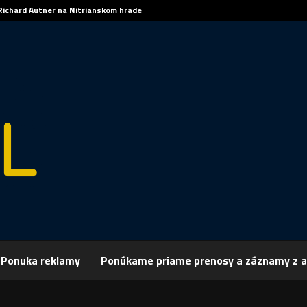
Richard Autner na Nitrianskom hrade
Ponuka reklamy
Ponúkame priame prenosy a záznamy z a
rchív
Šport
ŠPORT: FUTBAL: Nitra získala mladého reprezentanta
 FUTBAL: Nitra získala mladého reprezent