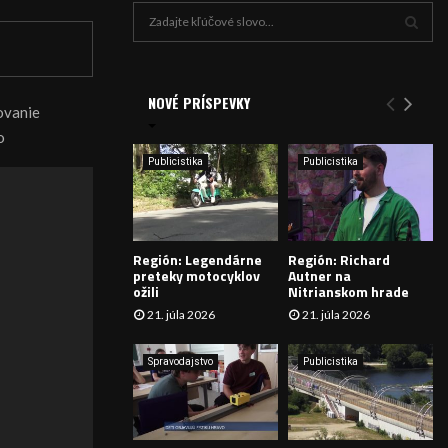
H
ľ
a
V
d
a
NOVÉ PRÍSPEVKY
Y
ovanie
n
o
i
H
e
Publicistika
Publicistika
:
Ľ
A
Región: Legendárne
Región: Richard
D
preteky motocyklov
Autner na
ožili
Nitrianskom hrade
Á
21. júla 2026
21. júla 2026
V
Spravodajstvo
Publicistika
A
N