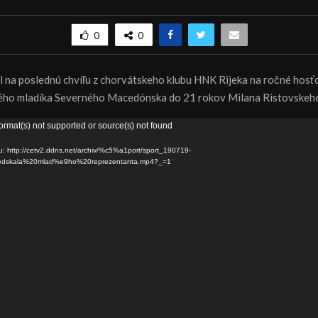
0
0
al na poslednú chvíľu z chorvátskeho klubu HNK Rijeka na ročné hosť
ého mladíka Severného Macedónska do 21 rokov Milana Ristovskeh
ormat(s) not supported or source(s) not found
u: http://cetv2.ddns.net/archiv/%c5%a1port/sport_190719-
edskala%20mlad%e9ho%20reprezentanta.mp4?_=1