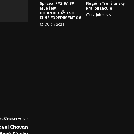
Správa: FYZIKA SA
Región: Trenčiansky
I
MENÍ NA
kraj bilancuje
DOBRODRUŽSTVO
17. júla 2026
E
PLNÉ EXPERIMENTOV
17. júla 2026
ĎALŠÍ PRÍSPEVOK
avel Chovan
 Nové Zámky