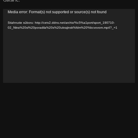
V
Media error: Format(s) not supported or source(s) not found
i
Stiahnutie súboru: http://cetv2.ddns.net/archiv/%c5%a1port/sport_190710-
d
02_Nitra%20si%20poradila%20s%20ukrajinsk%fdm%20%bcvovom.mp4?_=1
e
o
p
r
e
h
r
á
v
a
č