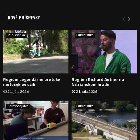
a
V
d
a
NOVÉ PRÍSPEVKY
Y
n
i
H
e
Publicistika
Publicistika
:
Ľ
A
D
Región: Legendárne preteky
Región: Richard Autner na
Á
motocyklov ožili
Nitrianskom hrade
21. júla 2026
21. júla 2026
V
A
Spravodajstvo
Publicistika
N
I