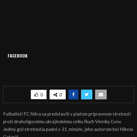
Domov
Archív
Šport
FACEBOOK
ŠPORT: FUTBAL: Nitra si poradila s ukrajinským Ľvovom
ŠPORT: FUTBAL: Nitra si poradila s ukrajinským
Ľvovom
0
0
Futbalisti FC Nitra sa predstavili v piatom prípravnom stretnutí
proti druholigovému ukrajinskému celku Ruch Vinniky Ľvov.
Jediný gól stretnutia padol v 31. minúte, jeho autorom bol Nikola
Gatarič.