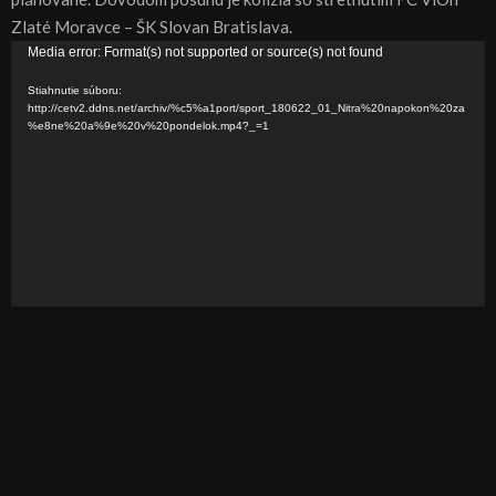
Zlaté Moravce – ŠK Slovan Bratislava.
V
Media error: Format(s) not supported or source(s) not found
i
Stiahnutie súboru:
d
http://cetv2.ddns.net/archiv/%c5%a1port/sport_180622_01_Nitra%20napokon%20za
%e8ne%20a%9e%20v%20pondelok.mp4?_=1
e
o
p
r
e
h
r
á
v
a
č