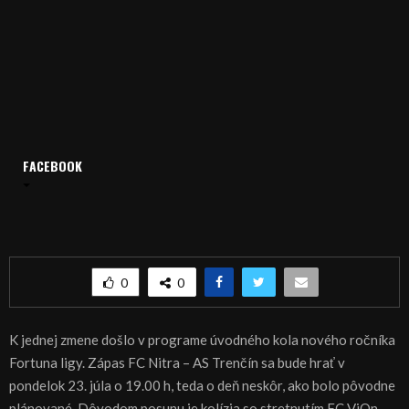
Domov
Archív
Šport
FACEBOOK
ŠPORT, FUTBAL – Nitra napokon začne až v pondelok
ŠPORT, FUTBAL – Nitra napokon začne až v
pondelok
0
0
K jednej zmene došlo v programe úvodného kola nového ročníka
Fortuna ligy. Zápas FC Nitra – AS Trenčín sa bude hrať v
pondelok 23. júla o 19.00 h, teda o deň neskôr, ako bolo pôvodne
plánované. Dôvodom posunu je kolízia so stretnutím FC ViOn