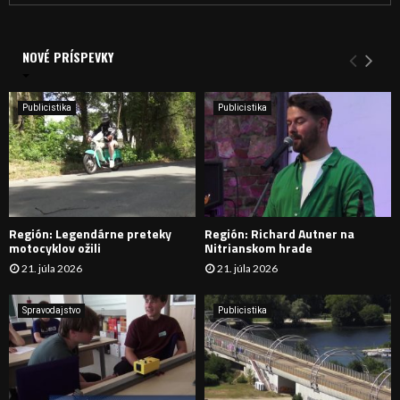
a
V
d
a
NOVÉ PRÍSPEVKY
Y
n
i
H
e
Publicistika
Publicistika
:
Ľ
A
D
Región: Legendárne preteky
Región: Richard Autner na
Á
motocyklov ožili
Nitrianskom hrade
21. júla 2026
21. júla 2026
V
A
Spravodajstvo
Publicistika
N
I