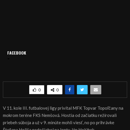
Domov
Archív
Šport
FACEBOOK
ŠPORT, FUTBAL: Nemšová vyhrala v Topoľčanoch
ŠPORT, FUTBAL: Nemšová vyhrala v
Topoľčanoch
0
0
V 11. kole III. futbalovej ligy privítal MFK Topvar Topoľčany na
mokrom teréne FKS Nemšová. Hostia od začiatku režírovali
priebeh súboja a už v 9. minúte mohli viesť, no po prihrávke
Štefana Holiša nedočiahol na loptu Ján Holúbek.