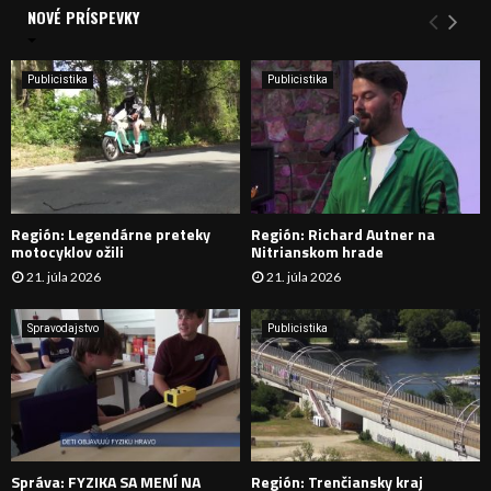
a
NOVÉ PRÍSPEVKY
Y
n
i
H
e
Publicistika
Publicistika
:
Ľ
A
D
Región: Legendárne preteky
Región: Richard Autner na
Á
motocyklov ožili
Nitrianskom hrade
21. júla 2026
21. júla 2026
V
A
Spravodajstvo
Publicistika
N
I
E
Správa: FYZIKA SA MENÍ NA
Región: Trenčiansky kraj