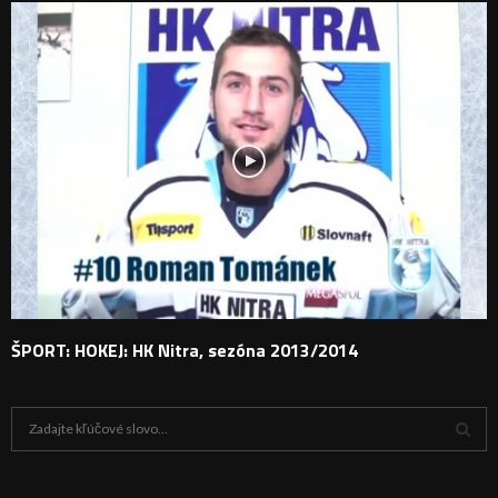
ŠPORT: HOKEJ: HK Nitra, sezóna 2013/2014
H
ľ
a
V
d