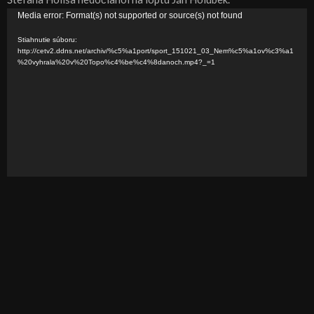
V
Media error: Format(s) not supported or source(s) not found
i
Stiahnutie súboru:
d
http://cetv2.ddns.net/archiv/%c5%a1port/sport_151021_03_Nem%c5%a1ov%c3%a1
%20vyhrala%20v%20Topo%c4%be%c4%8danoch.mp4?_=1
e
o
p
r
e
h
r
á
v
a
č