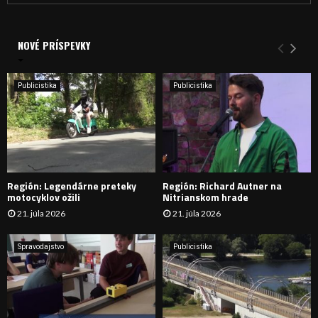
a
V
d
a
NOVÉ PRÍSPEVKY
Y
n
i
H
e
Publicistika
Publicistika
:
Ľ
A
D
Región: Legendárne preteky
Región: Richard Autner na
Á
motocyklov ožili
Nitrianskom hrade
21. júla 2026
21. júla 2026
V
A
Spravodajstvo
Publicistika
N
I