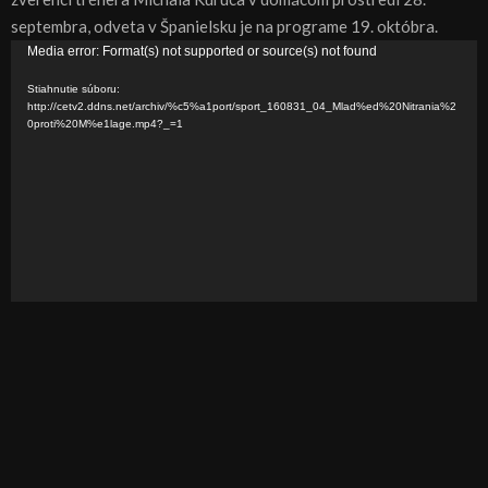
septembra, odveta v Španielsku je na programe 19. októbra.
V
Media error: Format(s) not supported or source(s) not found
i
Stiahnutie súboru:
d
http://cetv2.ddns.net/archiv/%c5%a1port/sport_160831_04_Mlad%ed%20Nitrania%2
0proti%20M%e1lage.mp4?_=1
e
o
p
r
e
h
r
á
v
a
č