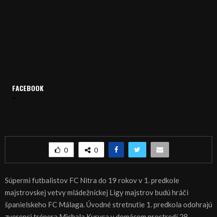
Domov
Archív
Šport
FACEBOOK
ŠPORT, FUTBAL – Mladí Nitrania v predkole LM proti Málage
ŠPORT, FUTBAL – Mladí Nitrania v predkole LM
proti Málage
0
0
Súpermi futbalistov FC Nitra do 19 rokov v 1. predkole
majstrovskej vetvy mládežníckej Ligy majstrov budú hráči
španielskeho FC Málaga. Úvodné stretnutie 1. predkola odohrajú
zverenci trénera Michala Kuruca v domácom prostredí 28.