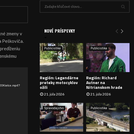
H
ľ
a
V
d
a
NOVÉ PRÍSPEVKY
Y
tné zmeny v
n
a Peškoviča.
i
H
e
predĺženiu
Publicistika
Publicistika
:
Ľ
ovenskému
A
Región: Legendárne
Región: Richard
D
preteky motocyklov
Autner na
20Kielce.mp4?
ožili
Nitrianskom hrade
Á
21. júla 2026
21. júla 2026
V
Spravodajstvo
Publicistika
A
N