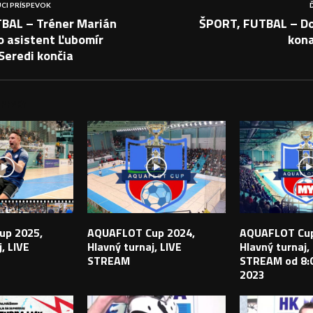
CI PRÍSPEVOK
BAL – Tréner Marián
ŠPORT, FUTBAL – Do
o asistent Ľubomír
kona
Seredi končia
PEVKY
up 2025,
AQUAFLOT Cup 2024,
AQUAFLOT Cup
, LIVE
Hlavný turnaj, LIVE
Hlavný turnaj,
STREAM
STREAM od 8:0
2023