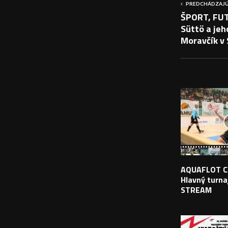
PREDCHÁDZAJÚ
ŠPORT, FUT
Süttö a jeh
Moravčík v 
PODOBNÉ PRÍS
AQUAFLOT C
Hlavný turnaj
STREAM