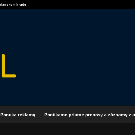
trianskom hrade
Sp
rchív
Šport
ŠPORT, FUTBAL – Michal Peškovič odchádza z Korony Kiel
Ponuka reklamy
Ponúkame priame prenosy a záznamy z a
 FUTBAL – Michal Peškovič odchádza z Ko