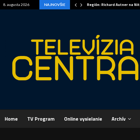
Región: Richard Autner na Ni
8. augusta 2026
NAJNOVŠIE
Domov
A
Home
TV Program
Online vysielanie
Archív
ŠPORT,
Kielce