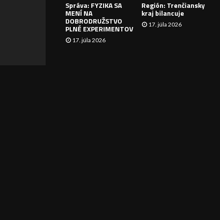
Správa: FYZIKA SA
Región: Trenčiansky
I
MENÍ NA
kraj bilancuje
DOBRODRUŽSTVO
17. júla 2026
E
PLNÉ EXPERIMENTOV
17. júla 2026