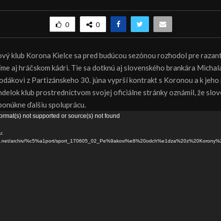
0
0
ový klub Korona Kielce sa pred budúcou sezónou rozhodol pre razan
íme aj hráčskom kádri. Tie sa dotknú aj slovenského brankára Michal
dákovi z Partizánskeho 30. júna vyprší kontrakt s Koronou a k jeho 
ndelok klub prostredníctvom svojej oficiálne stránky oznámil, že sl
onúkne ďalšiu spoluprácu.
ormat(s) not supported or source(s) not found
u:
dns.net/archiv/%c5%a1port/sport_170605_02_Pe%9akovi%e8%20odch%e1dza%20z%20Korony%