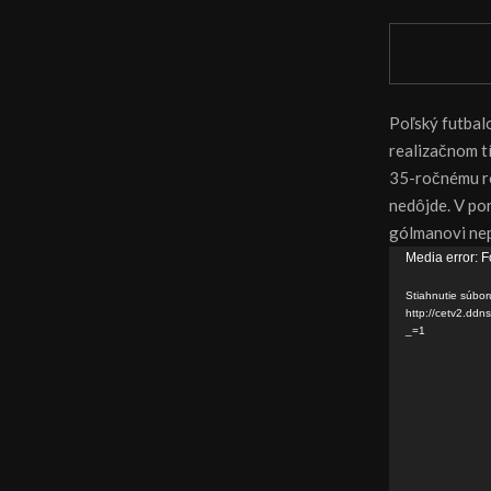
Poľský futbal
realizačnom t
35-ročnému ro
nedôjde. V po
gólmanovi nep
V
Media error: F
i
Stiahnutie súbor
d
http://cetv2.d
_=1
e
o
p
r
e
h