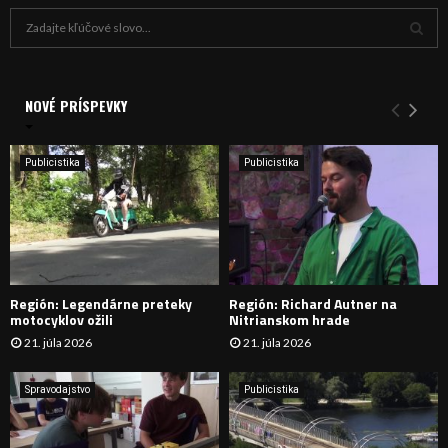
H
ľ
a
V
d
a
NOVÉ PRÍSPEVKY
Y
n
i
H
e
Publicistika
Publicistika
:
Ľ
A
D
Región: Legendárne preteky
Región: Richard Autner na
Á
motocyklov ožili
Nitrianskom hrade
21. júla 2026
21. júla 2026
V
A
Spravodajstvo
Publicistika
N