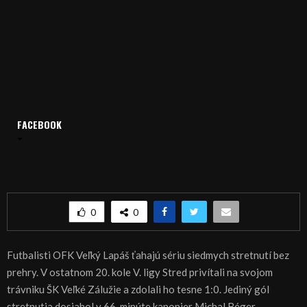
FACEBOOK
Domov
Archív
Šport
ŠPORT, FUTBAL: Lapáš opäť nezdolaný
ŠPORT, FUTBAL: Lapáš opäť nezdolaný
0
0
Futbalisti OFK Veľký Lapáš ťahajú sériu siedmych stretnutí bez
prehry. V ostatnom 20. kole V. ligy Stred privítali na svojom
trávniku ŠK Veľké Zálužie a zdolali ho tesne 1:0. Jediný gól
stretnutia dosiahol v 66. minúte kanonier Michal Béger.