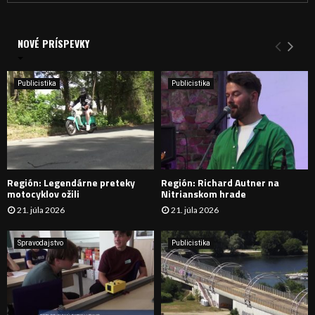
a
V
d
a
NOVÉ PRÍSPEVKY
Y
n
i
H
e
Publicistika
Publicistika
:
Ľ
A
D
Región: Legendárne preteky
Región: Richard Autner na
Á
motocyklov ožili
Nitrianskom hrade
21. júla 2026
21. júla 2026
V
A
Spravodajstvo
Publicistika
N
I