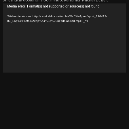
V
Media error: Format(s) not supported or source(s) not found
i
Stiahnutie súboru: http://cetv2.ddns.net/archiv/%c5%a1port/sport_190412-
d
03_Lap%e1%9a%20op%e4%9d%20nezdolan%fd.mp4?_=1
e
o
p
r
e
h
r
á
v
a
č