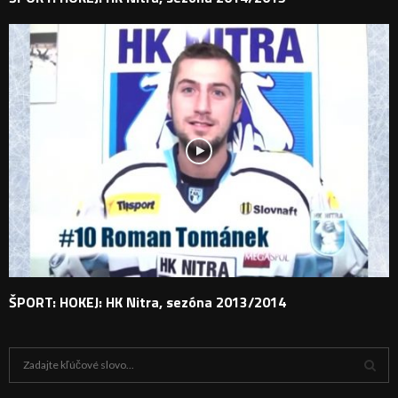
ŠPORT: HOKEJ: HK Nitra, sezóna 2013/2014
H
ľ
a