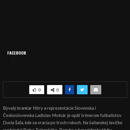
Domov
Archív
Šport
FACEBOOK
ŠPORT, FUTBAL – Ladislav Molnár sa vracia do Šale
ŠPORT, FUTBAL – Ladislav Molnár sa vracia do
Šale
0
0
Bývalý brankár Nitry a reprezentácie Slovenska i
Československa Ladislav Molnár je opäť trénerom futbalistov
Dusla Šaľa, kde sa vracia po troch rokoch. Na šalianskej lavičke
vystriedal Petra Zelenského. Ponuka od prezidenta klubu