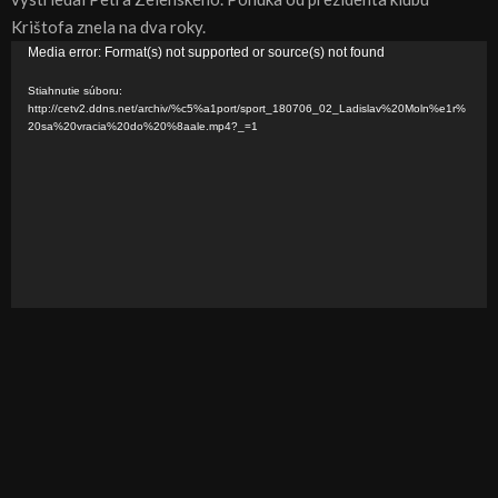
Krištofa znela na dva roky.
V
Media error: Format(s) not supported or source(s) not found
i
Stiahnutie súboru:
d
http://cetv2.ddns.net/archiv/%c5%a1port/sport_180706_02_Ladislav%20Moln%e1r%
20sa%20vracia%20do%20%8aale.mp4?_=1
e
o
p
r
e
h
r
á
v
a
č