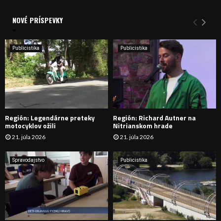
V
d
a
NOVÉ PRÍSPEVKY
Y
n
i
H
e
Publicistika
Publicistika
:
Ľ
A
D
Región: Legendárne preteky
Región: Richard Autner na
Á
motocyklov ožili
Nitrianskom hrade
21. júla 2026
21. júla 2026
V
A
Spravodajstvo
Publicistika
N
I
E