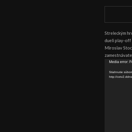
Streleckým hr
dueli play-off
Miroslav Stoc
zamestnávateľ
V
Media error: F
i
Stiahnutie súbor
d
http://cetv2.d
e
o
p
r
e
h
r