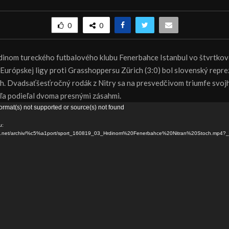
0
0
dinom tureckého futbalového klubu Fenerbahce Istanbul vo štvrtk
 Európskej ligy proti Grasshoppersu Zürich (3:0) bol slovenský repr
h. Dvadsaťšesťročný rodák z Nitry sa na presvedčivom triumfe svoj
a podieľal dvoma presnými zásahmi.
ormat(s) not supported or source(s) not found
u:
dns.net/archiv/%c5%a1port/sport_160819_03_Hrdinom%20Fenerbahce%20Nitran%20Stoch.mp4?