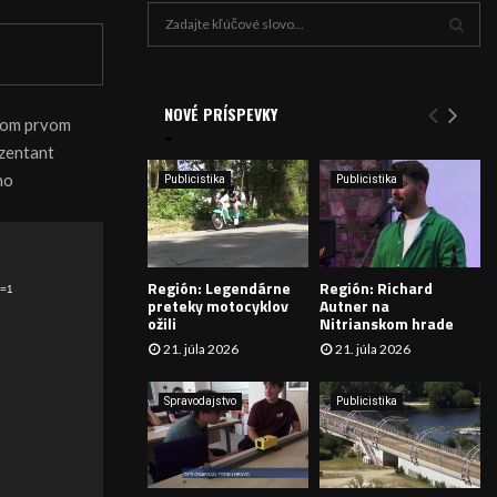
H
ľ
a
V
d
a
NOVÉ PRÍSPEVKY
Y
ovom prvom
n
ezentant
i
H
e
ho
Publicistika
Publicistika
:
Ľ
A
Región: Legendárne
Región: Richard
D
_=1
preteky motocyklov
Autner na
ožili
Nitrianskom hrade
Á
21. júla 2026
21. júla 2026
V
Spravodajstvo
Publicistika
A
N