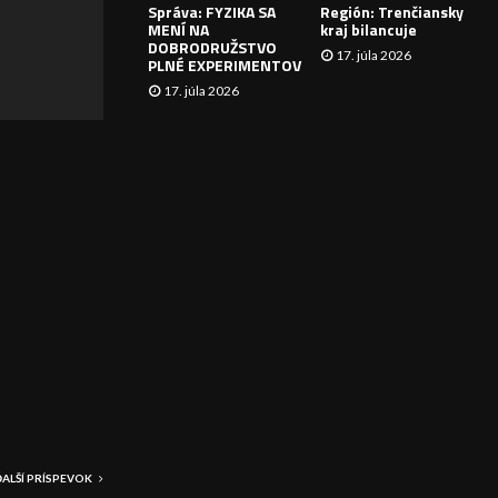
Správa: FYZIKA SA
Región: Trenčiansky
I
MENÍ NA
kraj bilancuje
DOBRODRUŽSTVO
17. júla 2026
E
PLNÉ EXPERIMENTOV
17. júla 2026
ĎALŠÍ PRÍSPEVOK