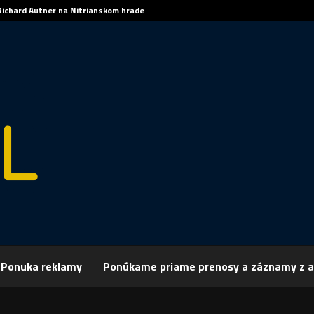
Richard Autner na Nitrianskom hrade
Ponuka reklamy
Ponúkame priame prenosy a záznamy z a
rchív
Šport
ŠPORT, FUTBAL – Hrdinom Fenerbahce Nitran Stoch
 FUTBAL – Hrdinom Fenerbahce Nitran Sto