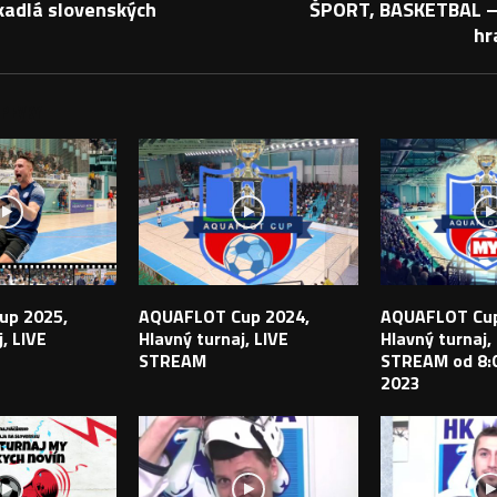
kadlá slovenských
ŠPORT, BASKETBAL –
hr
PEVKY
up 2025,
AQUAFLOT Cup 2024,
AQUAFLOT Cup
, LIVE
Hlavný turnaj, LIVE
Hlavný turnaj,
STREAM
STREAM od 8:0
2023