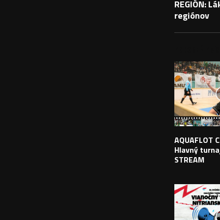
REGIÓN: Lá
regiónov
PODOBNÉ PRÍS
AQUAFLOT C
Hlavný turnaj
STREAM