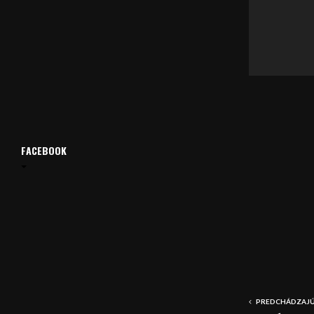
á
v
a
č
FACEBOOK
PREDCHÁDZAJÚ