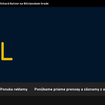
Richard Autner na Nitrianskom hrade
Ponuka reklamy
Ponúkame priame prenosy a záznamy z a
rchív
Šport
ŠPORT, FUTBAL: Gólový uragán v Galante
 FUTBAL: Gólový uragán v Galante