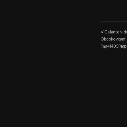
V Galante vide
Obdokovcami p
{mp4}405{/mp