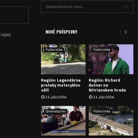
H
ľ
a
V
d
a
NOVÉ PRÍSPEVKY
Y
ornými
n
i
H
e
Publicistika
Publicistika
:
Ľ
A
Región: Legendárne
Región: Richard
D
preteky motocyklov
Autner na
ožili
Nitrianskom hrade
Á
21. júla 2026
21. júla 2026
V
Spravodajstvo
Publicistika
A
N