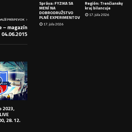
Správa: FYZIKA SA
Región: Trenčiansky
I
MENÍ NA
kraj bilancuje
DOBRODRUŽSTVO
17. júla 2026
E
PLNÉ EXPERIMENTOV
ĎALŠÍ PRÍSPEVOK
17. júla 2026
e – magazín
04.06.2015
 2023,
 LIVE
0, 28. 12.