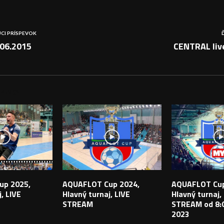
CI PRÍSPEVOK
06.2015
CENTRAL liv
PEVKY
up 2025,
AQUAFLOT Cup 2024,
AQUAFLOT Cup
, LIVE
Hlavný turnaj, LIVE
Hlavný turnaj,
STREAM
STREAM od 8:0
2023