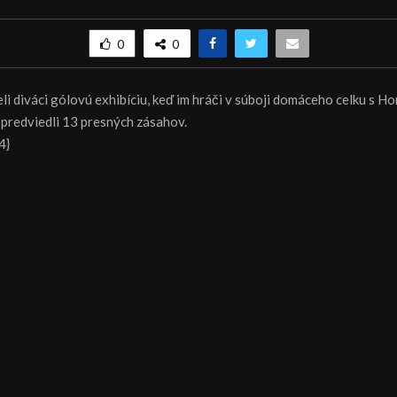
0
0
li diváci gólovú exhibíciu, keď im hráči v súboji domáceho celku s H
redviedli 13 presných zásahov.
4}