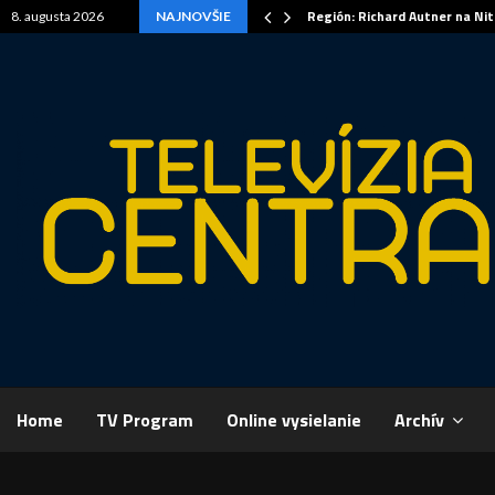
Región: Richard Autner na Ni
8. augusta 2026
NAJNOVŠIE
Home
TV Program
Online vysielanie
Archív