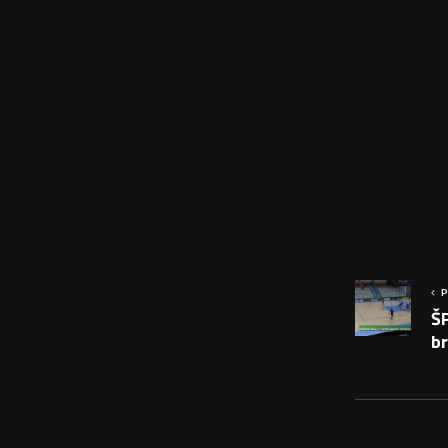
P
Š
br
PODOBNÉ PRÍS