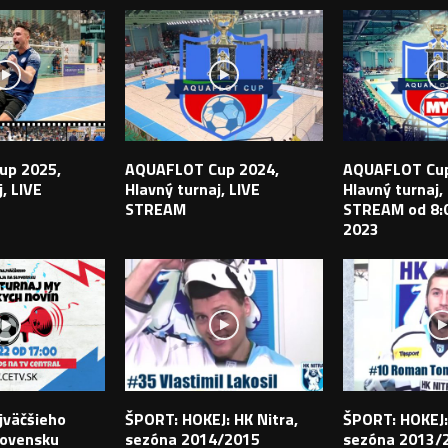
up 2025,
AQUAFLOT Cup 2024,
AQUAFLOT Cup
, LIVE
Hlavný turnaj, LIVE
Hlavný turnaj,
STREAM
STREAM od 8:0
2023
jväčšieho
ŠPORT: HOKEJ: HK Nitra,
ŠPORT: HOKEJ:
lovensku
sezóna 2014/2015
sezóna 2013/