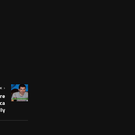
OK
tre
ca
ly