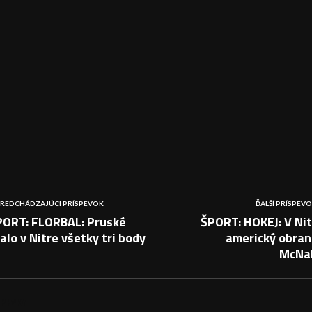
REDCHÁDZAJÚCI PRÍSPEVOK
ĎALŠÍ PRÍSPEV
PORT: FLORBAL: Pruské
ŠPORT: HOKEJ: V Ni
alo v Nitre všetky tri body
americký obran
McNal
PEVKY