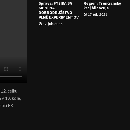
Správa: FYZIKA SA
Región: Trenčiansky
I
MENÍ NA
kraj bilancuje
DOBRODRUŽSTVO
17. júla 2026
E
PLNÉ EXPERIMENTOV
17. júla 2026
 12. celku
 v 19. kole,
roti FK