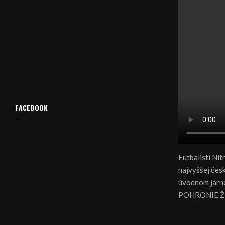
FACEBOOK
Futbalisti Nit
najvyššej česk
úvodnom jarno
POHRONIE Žia