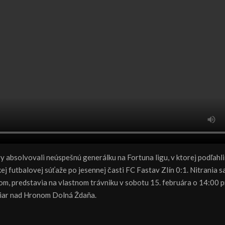
ry absolvovali neúspešnú generálku na Fortuna ligu, v ktorej podľahli
ej futbalovej súťaže po jesennej časti FC Fastav Zlín 0:1. Nitrania sa
m, predstavia na vlastnom trávniku v sobotu 15. februára o 14:00 p
r nad Hronom Dolná Ždaňa.