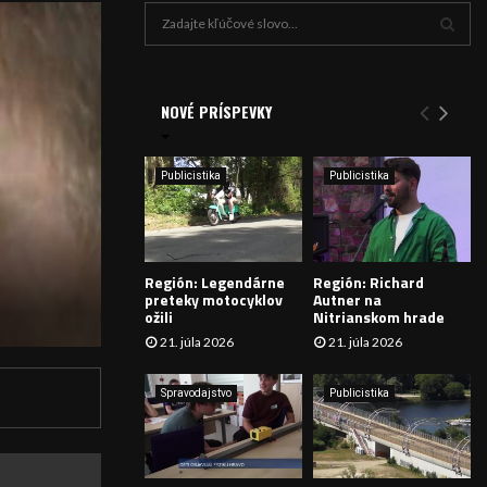
H
ľ
a
V
d
a
NOVÉ PRÍSPEVKY
Y
n
i
H
e
Publicistika
Publicistika
:
Ľ
A
Región: Legendárne
Región: Richard
D
preteky motocyklov
Autner na
ožili
Nitrianskom hrade
Á
21. júla 2026
21. júla 2026
V
Spravodajstvo
Publicistika
A
N