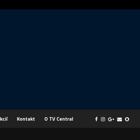
ráva: FYZIKA SA MENÍ NA DOBRODRUŽSTVO PLNÉ EXPERIMENTOV
kcií
Kontakt
O TV Central