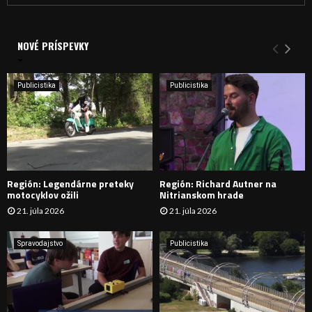
a
V
d
a
NOVÉ PRÍSPEVKY
Y
n
i
H
e
Publicistika
Publicistika
:
Ľ
A
D
Región: Legendárne preteky
Región: Richard Autner na
Á
motocyklov ožili
Nitrianskom hrade
21. júla 2026
21. júla 2026
V
A
Spravodajstvo
Publicistika
N
I