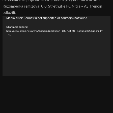
Ružomberka remizoval 0:0. Stretnutie FC Nitra – AS Trenčín
odložili.
V
Media error: Format(s) not supported or source(s) not found
i
Stiahnutie súboru:
d
http://cetv2.ddns.net/archiv/%c5%a1port/sport_180723_01_Fortuna%20liga.mp4?
_=1
e
o
p
r
e
h
r
á
v
a
č