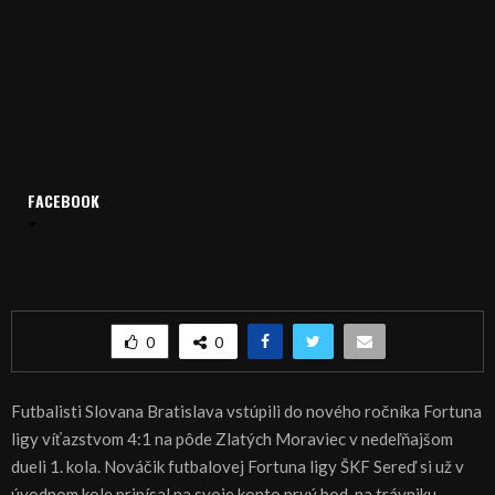
FACEBOOK
Domov
Archív
Šport
ŠPORT, FUTBAL – Fortuna liga
ŠPORT, FUTBAL – Fortuna liga
0
0
Futbalisti Slovana Bratislava vstúpili do nového ročníka Fortuna
ligy víťazstvom 4:1 na pôde Zlatých Moraviec v nedeľňajšom
dueli 1. kola. Nováčik futbalovej Fortuna ligy ŠKF Sereď si už v
úvodnom kole pripísal na svoje konto prvý bod, na trávniku