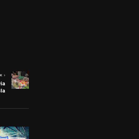
OK
ia
la