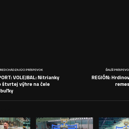
REDCHÁDZAJÚCI PRÍSPEVOK
ĎALŠÍ PRÍSPEV
PORT: VOLEJBAL: Nitrianky
REGIÓN: Hrdinov
 štvrtej výhre na čele
remes
abuľky
PEVKY