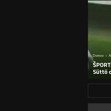
Domov
A
ŠPORT:
Süttö 