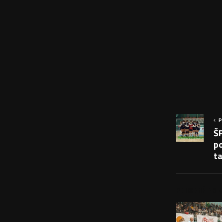
P
Š
po
t
PODOBNÉ PRÍS