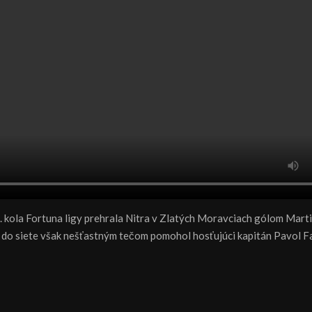
3. kola Fortuna ligy prehrala Nitra v Zlatých Moravciach gólom Mart
e do siete však nešťastným tečom pomohol hosťujúci kapitán Pavol F