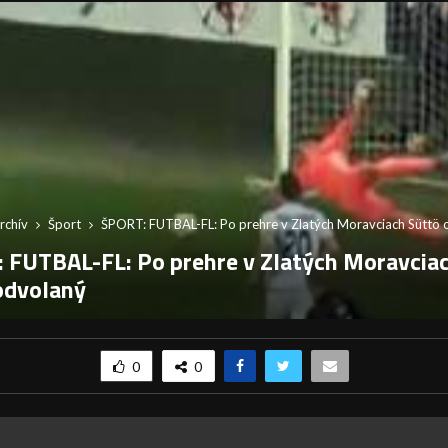
rchív
Šport
ŠPORT: FUTBAL-FL: Po prehre v Zlatých Moravciach Süttö 
 FUTBAL-FL: Po prehre v Zlatých Moravcia
odvolaný
0
0