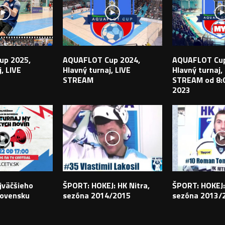
up 2025,
AQUAFLOT Cup 2024,
AQUAFLOT Cup
, LIVE
Hlavný turnaj, LIVE
Hlavný turnaj,
STREAM
STREAM od 8:0
2023
jväčšieho
ŠPORT: HOKEJ: HK Nitra,
ŠPORT: HOKEJ:
lovensku
sezóna 2014/2015
sezóna 2013/