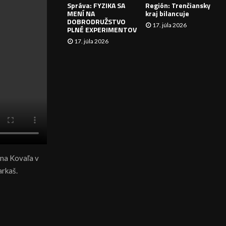
Správa: FYZIKA SA
Región: Trenčiansky
I
MENÍ NA
kraj bilancuje
DOBRODRUŽSTVO
17. júla 2026
E
PLNÉ EXPERIMENTOV
17. júla 2026
ina Kovaľa v
arkaš.