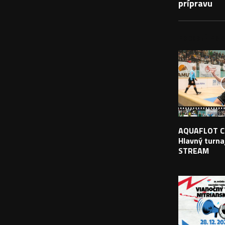
prípravu
PODOBNÉ PRÍS
AQUAFLOT C
Hlavný turnaj
STREAM