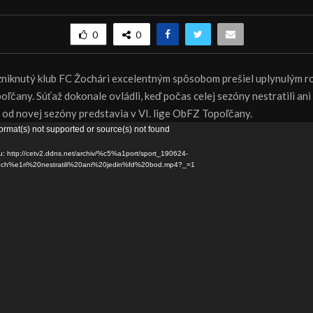
0
0
niknutý klub FC Žochári excelentným spôsobom prešiel uplynulým ro
ľčany. Súťaž dokonale ovládli, keď počas celej sezóny nestratili ani
k od novej sezóny predstavia v VI. lige ObFZ Topoľčany.
ormat(s) not supported or source(s) not found
u: http://cetv2.ddns.net/archiv/%c5%a1port/sport_190624-
h%e1ri%20nestratili%20ani%20jedin%fd%20bod.mp4?_=1