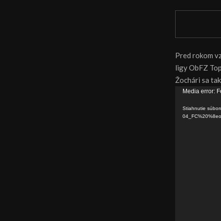
Pred rokom vz
ligy ObFZ Topo
Žochári sa ta
V
Media error: F
i
Stiahnutie súbor
d
04_FC%20%8eoc
e
o
p
r
e
h
r
á