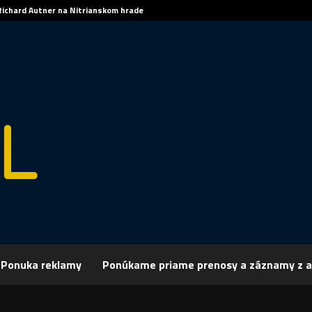
Richard Autner na Nitrianskom hrade
Ponuka reklamy
Ponúkame priame prenosy a záznamy z a
rchív
Šport
ŠPORT: FUTBAL: FC Žochári nestratili ani jediný bod
 FUTBAL: FC Žochári nestratili ani jediný b