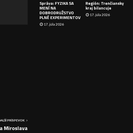
Správa: FYZIKA SA
Región: Trenčiansky
I
MENÍ NA
kraj bilancuje
DOBRODRUŽSTVO
17. júla 2026
E
PLNÉ EXPERIMENTOV
17. júla 2026
ĎALŠÍ PRÍSPEVOK
a Miroslava