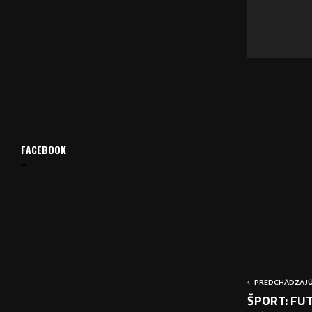
v
a
č
FACEBOOK
PREDCHÁDZAJÚ
ŠPORT: FUTB