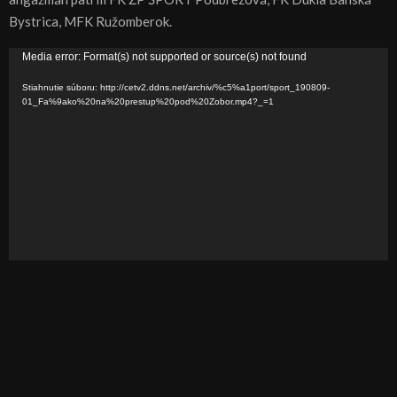
Bystrica, MFK Ružomberok.
V
Media error: Format(s) not supported or source(s) not found
i
Stiahnutie súboru: http://cetv2.ddns.net/archiv/%c5%a1port/sport_190809-
d
01_Fa%9ako%20na%20prestup%20pod%20Zobor.mp4?_=1
e
o
p
r
e
h
r
á
v
a
č