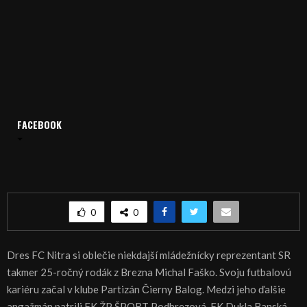
FACEBOOK
Domov
Archív
Šport
ŠPORT: FUTBAL: Faško na prestup pod Zobor
ŠPORT: FUTBAL: Faško na prestup pod Zobor
0
0
Dres FC Nitra si oblečie niekdajší mládežnícky reprezentant SR
takmer 25-ročný rodák z Brezna Michal Faško. Svoju futbalovú
kariéru začal v klube Partizán Čierny Balog. Medzi jeho ďalšie
angažmán patrili FK ŽP ŠPORT Podbrezová, FK Dukla Banská