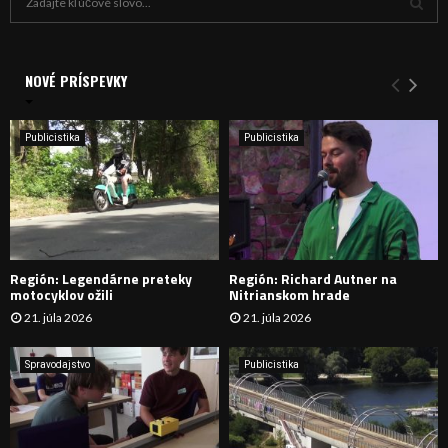
ľ
a
V
d
a
NOVÉ PRÍSPEVKY
Y
n
i
H
e
Publicistika
Publicistika
:
Ľ
A
D
Región: Legendárne preteky
Región: Richard Autner na
Á
motocyklov ožili
Nitrianskom hrade
21. júla 2026
21. júla 2026
V
A
Spravodajstvo
Publicistika
N
I