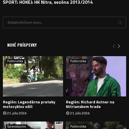
ŠPORT: HOKEJ: HK Nitra, sezóna 2013/2014
H
ľ
a
V
d
a
NOVÉ PRÍSPEVKY
Y
n
i
H
e
Publicistika
Publicistika
:
Ľ
A
D
Región: Legendárne preteky
Región: Richard Autner na
Á
motocyklov ožili
Nitrianskom hrade
21. júla 2026
21. júla 2026
V
A
Spravodajstvo
Publicistika