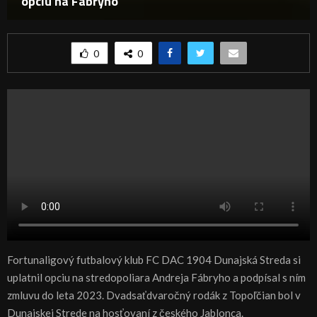
opciu na Fábryho
0
0
Fortunaligový futbalový klub FC DAC 1904 Dunajská Streda si
uplatnil opciu na stredopoliara Andreja Fábryho a podpísal s ním
zmluvu do leta 2023. Dvadsaťdvaročný rodák z Topoľčian bol v
Dunajskej Strede na hosťovaní z českého Jablonca.