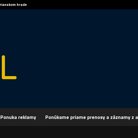
trianskom hrade
Sp
rchív
Šport
ŠPORT, FUTBAL: Dorastenci Nitry zakončili sezónu výhrou
Ponuka reklamy
Ponúkame priame prenosy a záznamy z a
 FUTBAL: Dorastenci Nitry zakončili sezón