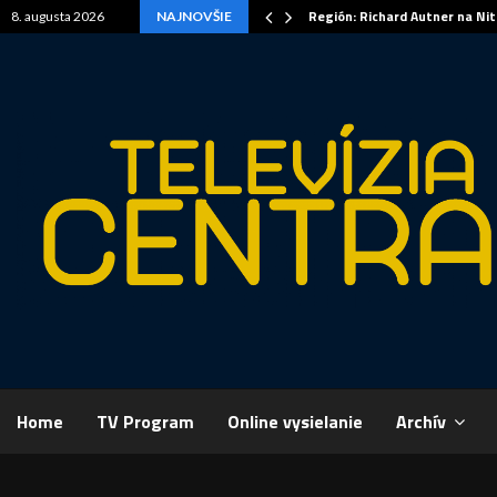
Región: Richard Autner na Ni
8. augusta 2026
NAJNOVŠIE
Domov
A
Home
TV Program
Online vysielanie
Archív
ŠPORT,
výhrou