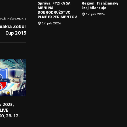
Správa: FYZIKA SA
Región: Trenčiansky
I
MENÍ NA
kraj bilancuje
DOBRODRUŽSTVO
17. júla 2026
E
PLNÉ EXPERIMENTOV
ĎALŠÍ PRÍSPEVOK
17. júla 2026
vakia Zobor
Cup 2015
 2023,
 LIVE
0, 28. 12.