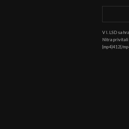
V I. LSD sa h
Nitra privítal
{mp4}412{/mp