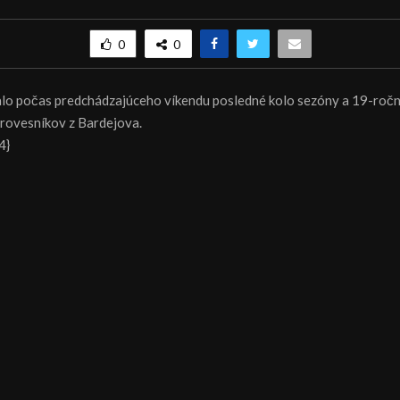
0
0
ralo počas predchádzajúceho víkendu posledné kolo sezóny a 19-ročn
i rovesníkov z Bardejova.
4}