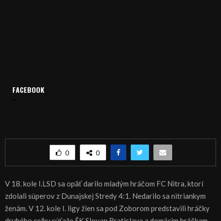
FACEBOOK
Domov
Archív
Šport
ŠPORT, FUTBAL – Dorast vyhral, ženy podľahli
ŠPORT, FUTBAL – Dorast vyhral, ženy podľahli
0
0
V 18. kole I.LSD sa opäť darilo mladým hráčom FC Nitra, ktorí
zdolali súperov z Dunajskej Stredy 4:1. Nedarilo sa nitriankym
ženám. V 12. kole I. ligy žien sa pod Zoborom predstavili hráčky
druhého celku súťaže ŠK Slovan Bratislava a domácim hráčkam