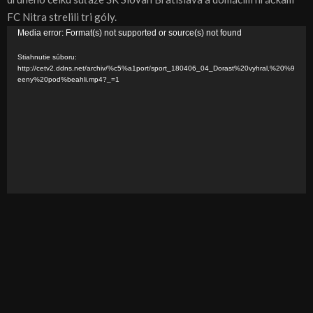
FC Nitra strelili tri góly.
V
Media error: Format(s) not supported or source(s) not found
i
Stiahnutie súboru:
d
http://cetv2.ddns.net/archiv/%c5%a1port/sport_180406_04_Dorast%20vyhral,%20%9
eeny%20pod%beahli.mp4?_=1
e
o
p
r
e
h
r
á
v
a
č