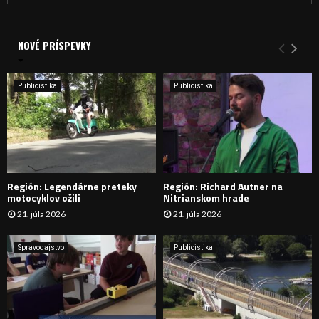
a
V
d
a
NOVÉ PRÍSPEVKY
Y
n
i
H
e
Publicistika
Publicistika
:
Ľ
A
D
Región: Legendárne preteky
Región: Richard Autner na
Á
motocyklov ožili
Nitrianskom hrade
21. júla 2026
21. júla 2026
V
A
Spravodajstvo
Publicistika
N
I